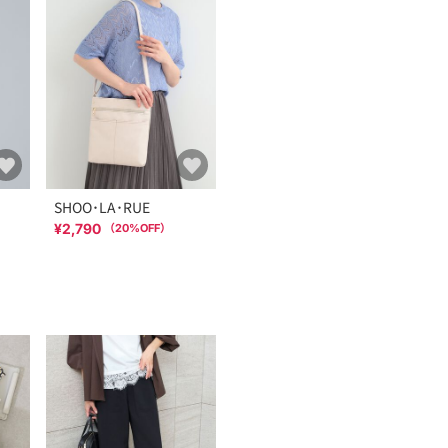
SHOO･LA･RUE
¥2,790
（
20
%OFF）