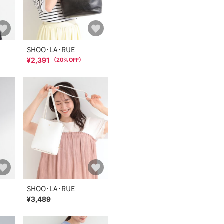
SHOO･LA･RUE
¥2,391
（
20
%OFF）
SHOO･LA･RUE
¥3,489