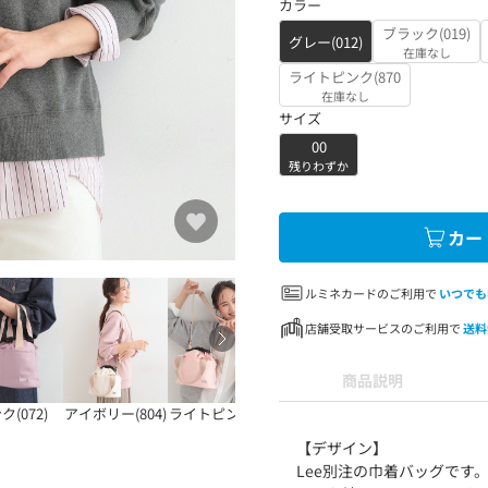
カラー
ブラック(019)
グレー(012)
在庫なし
ライトピンク(870
在庫なし
サイズ
00
残りわずか
カー
ルミネカードのご利用で
いつでも
店舗受取サービスのご利用で
送料
商品説明
ク(072)
アイボリー(804)
ライトピンク(870
【デザイン】
Lee別注の巾着バッグです