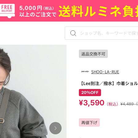
返品交換不可
SHOO･LA･RUE
【Lee別注／撥水】巾着ショ
20％OFF
¥3,590
（税込）
¥4,489
再値下げ