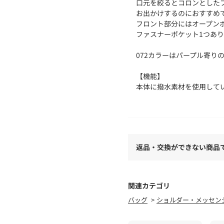
口元を絞るとコロンとした
お出かけするのにおすすめ
フロント部分にはオープン
ファスナーポケット1つあ
072カラーはパープル寄り
【機能】
本体に撥水素材を使用して
ショルダーベルトは取り外し
【仕様】
・ポケット数：外側×2 内側
返品・交換ができない商品
※照明の関係により、実際
た、パソコン・スマートフ
が異なる場合もございます
関連カテゴリ
バッグ
ショルダー・メッセン