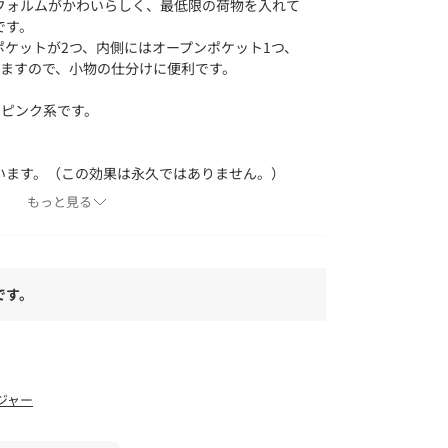
フォルムがかわいらしく、最低限の荷物を入れて
です。
ポケットが2つ、内側にはオープンポケット1つ、
りますので、小物の仕分けに便利です。
のピンク系です。
います。（この効果は永久ではありません。）
可能ですので、2WAYでご利用いただけます。
もっと見る
×2
です。
よりも色味が違って見える場合があります。ま
ォンなどの環境により、若干製品と画像のカラー
。
ジャー