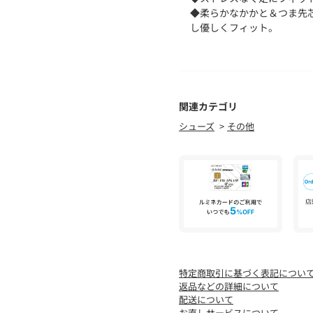
◆柔らかなかかと＆つま先
し優しくフィット。
◆疲れにくい設計・・・屈
◆女性らしい細めのスクエ
しく演出。
◆立体ふかふかクッション
いても疲れにくい！
関連カテゴリ
シューズ
その他
▼おすすめシーン
幅広いシーンやコーデで活
・シンプルで上品なのでお
・汚れたら洗えるので公園
・疲れにくいから行楽や散
・軽くて持ち運べるから旅
・カフェでテレワークにも
・学校行事や授業参観にも
・オフィスの置き靴にも
・ホテルでの部屋履きにも
特定商取引に基づく表記につい
・ドライブやバス旅行にも
返品などの詳細について
・プレゼントにも
配送について
お直しサービスについて