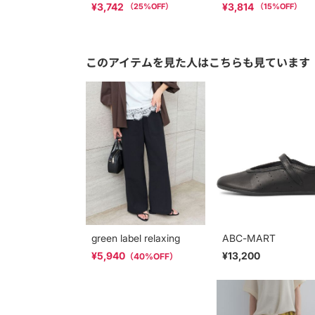
¥3,742
¥3,814
（
25
%OFF）
（
15
%OFF）