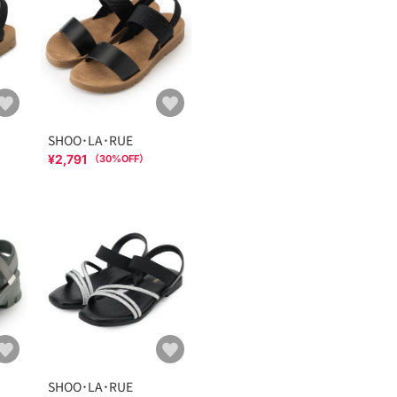
SHOO･LA･RUE
¥2,791
（
30
%OFF）
SHOO･LA･RUE