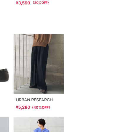
¥3,590
（
20
%OFF）