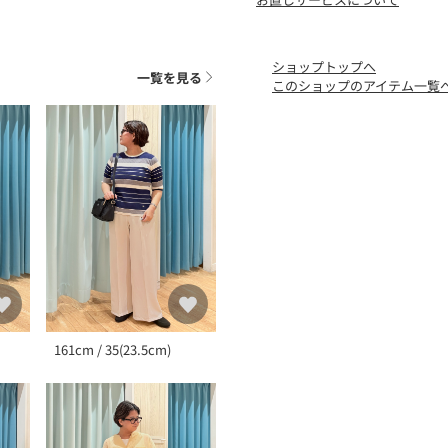
▼サイズ感
ニットなのでジャストサイ
ご使用に伴い多少馴染んで
ショップトップへ
一覧を見る
このショップのアイテム一覧
目安
35：23．5
45：24．5
（手洗いの場合）
・シューズ専用シャンプー
を使って汚れを綺麗に落と
・洗剤が残らないように十
・強くこすりすぎると変色
い。
（洗濯機をご使用の場合）
・アッパーやアウトソール
161cm / 35(23.5cm)
落とします。
・靴内部に小石などの異物
・靴を靴用洗濯ネットに入
います。靴以外のものを一