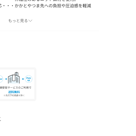
芯・・・かかとやつま先への負担や圧迫感を軽減
曲性が高く、より自然に足の歩行をサポート。
もっと見る
アトゥを採用・・・大人っぽいデザインが足を美
・・・ふかふかの中敷きが衝撃を吸収！長時間履
躍してくれるシンプルデザインです。
仕事にも
やレジャーにも
策にも
行のサブシューズにも
て