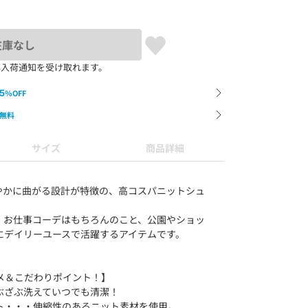
在庫なし
再入荷通知を受け取れます。
5
%OFF
無料
サイズ
商品詳細
やかに曲がる設計が特徴の、高コスパニットシュ
、お仕事コーデはもちろんのこと、公園やショッ
にデイリーユースで活躍するアイテムです。
メ＆こだわりポイント！】
ぶざぶ洗えていつでも清潔！
ト・・・伸縮性のあるニット素材を使用。