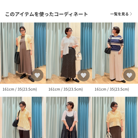
▼サイズ感
このアイテムを使ったコーディネート
一覧を見る
ニットなのでジャストサイズがおすすめです。
ご使用に伴い多少馴染んできます。
目安
35：23．5
45：24．5
（手洗いの場合）
・シューズ専用シャンプー（市販）か中性洗剤をぬるま湯に溶か
し、ブラシを使って汚れを綺麗に落とします。
・洗剤が残らないように十分すすぎ洗いをしてください。
・強くこすりすぎると変色、退色を起こす原因となりますのでお
161cm / 35(23.5cm)
161cm / 35(23.5cm)
161cm / 35(23.5cm)
やめください。
（洗濯機をご使用の場合）
・アッパーやアウトソールについた泥などの汚れを事前に水洗い
できれいに落とします。
・靴内部に小石などの異物がないか確認し、取り除いてくださ
い。