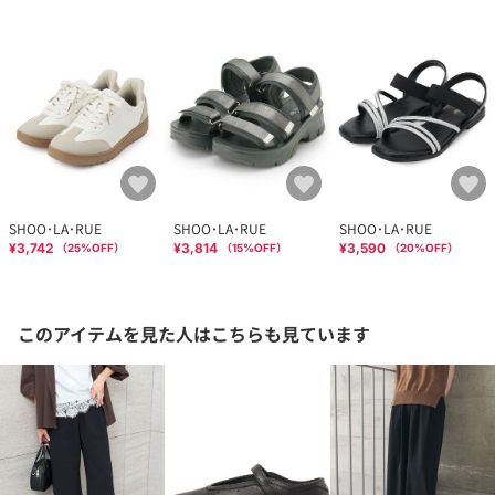
SHOO･LA･RUE
SHOO･LA･RUE
SHOO･LA･RUE
¥3,742
¥3,814
¥3,590
（
25
%OFF）
（
15
%OFF）
（
20
%OFF）