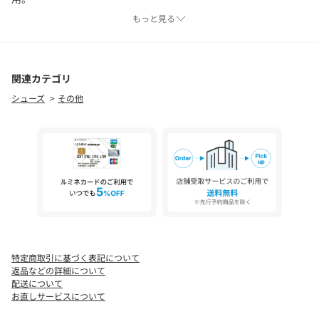
◆柔らかなかかと＆つま先芯・・・かかとやつま先への負担や圧
もっと見る
迫感を軽減し優しくフィット。
◆疲れにくい設計・・・屈曲性が高く、より自然に足の歩行をサ
ポート。
◆女性らしい細めのスクエアトゥを採用・・・大人っぽいデザイ
関連カテゴリ
ンが足を美しく演出。
シューズ
その他
◆立体ふかふかクッション・・・ふかふかの中敷きが衝撃を吸
収！長時間履いても疲れにくい！
▼おすすめシーン
幅広いシーンやコーデで活躍してくれるシンプルデザインです。
・シンプルで上品なのでお仕事にも
・汚れたら洗えるので公園やレジャーにも
・疲れにくいから行楽や散策にも
・軽くて持ち運べるから旅行のサブシューズにも
・カフェでテレワークにも
・学校行事や授業参観にも
特定商取引に基づく表記について
・オフィスの置き靴にも
返品などの詳細について
・ホテルでの部屋履きにも
配送について
お直しサービスについて
・ドライブやバス旅行にも
・プレゼントにも