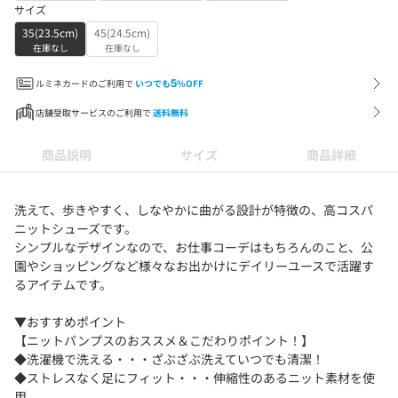
サイズ
35(23.5cm)
45(24.5cm)
在庫なし
在庫なし
ルミネカードのご利用で
いつでも
5
%OFF
店舗受取サービスのご利用で
送料無料
商品説明
サイズ
商品詳細
洗えて、歩きやすく、しなやかに曲がる設計が特徴の、高コスパ
ニットシューズです。
シンプルなデザインなので、お仕事コーデはもちろんのこと、公
園やショッピングなど様々なお出かけにデイリーユースで活躍す
るアイテムです。
▼おすすめポイント
【ニットパンプスのおススメ＆こだわりポイント！】
◆洗濯機で洗える・・・ざぶざぶ洗えていつでも清潔！
◆ストレスなく足にフィット・・・伸縮性のあるニット素材を使
用。