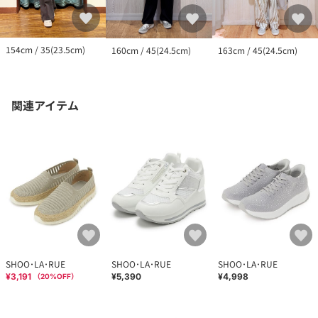
154cm / 35(23.5cm)
160cm / 45(24.5cm)
163cm / 45(24.5cm)
関連アイテム
SHOO･LA･RUE
SHOO･LA･RUE
SHOO･LA･RUE
¥3,191
¥5,390
¥4,998
（
20
%OFF）