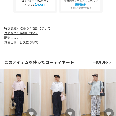
です。
(身長:152㎝ 体型:やせ型 アイボリー(004カラー)の３５(23.5
㎝)サイズ購入)
とのお声を頂戴しております。
特定商取引に基づく表記について
【サイズ】
返品などの詳細について
35：23．5cm
配送について
45：24．5cm
お直しサービスについて
カラー：
ホワイト ／ シルバー ／ ブラック
このアイテムを使ったコーディネート
一覧を見る
※こちらの商品は箱無しで発送します。予めご了承ください。
※照明の関係により、実際よりも色味が違って見える場合があり
ます。また、パソコン・スマートフォンなどの環境により、若干
製品と画像のカラーが異なる場合もございます。