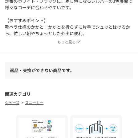
定番のホワイト・ブラックに、差し色になるシルバーの3色展開で
様々なコーデに合わせやすいです。
【おすすめポイント】
靴ベラ仕様のかかと：かかとを折らずに片手でシュッとはけるか
ら、忙しい朝やちょっとした外出に便利。
甲部分にゴムがはいっており、ひもを緩めてもフィット
もっと見る
ふかふかクッション：
インソールのクッション性が衝撃を和らげ、長時間でも快適な履
き心地。
返品・交換ができない商品です。
靴ひもでフィット調整可能：
好みの締め具合に調整でき、安定した歩行をサポート。
関連カテゴリ
使いやすい定番カラー：
シューズ
スニーカー
どんなスタイルにも合わせやすく、毎日のワードローブに取り入
れやすい一足。
【お客様からいただいたコメント】
・今回シロ系のシューズ探してたので
色も気に入りサッと履けて、足にフィットした感じが凄く良い