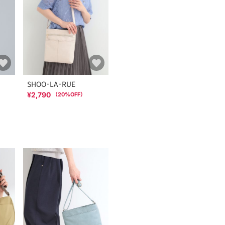
SHOO･LA･RUE
¥2,790
（
20
%OFF）