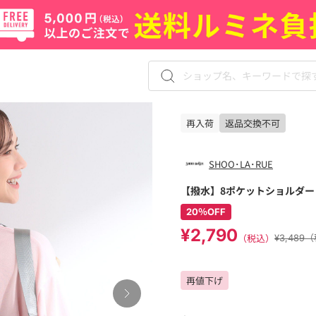
再入荷
返品交換不可
SHOO･LA･RUE
【撥水】8ポケットショルダー
20％OFF
¥2,790
（税込）
¥3,489
再値下げ