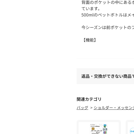
背面のポケットの中にある
ています。
500mlのペットボトルは
今シーズンは前ポケットの
【機能】
本体には撥水生地を使用し
【仕様】
・ポケット数：内側×5 外側
返品・交換ができない商品
※照明の関係により、実際
た、パソコン・スマートフ
が異なる場合もございます
関連カテゴリ
バッグ
ショルダー・メッセン