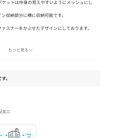
ポケットは中身の見えやすいようにメッシュにし
メイン収納部分に横に収納可能です。
ファスナーをかぶせたデザインにしております。
ております。（この効果は永久ではありません）
もっと見る
×3
です。
よりも色味が違って見える場合があります。ま
ォンなどの環境により、若干製品と画像のカラー
。
ジャー