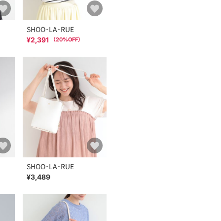
SHOO･LA･RUE
¥2,391
（
20
%OFF）
SHOO･LA･RUE
¥3,489