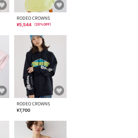
RODEO CROWNS
¥5,544
（
20
%OFF）
RODEO CROWNS
¥7,700