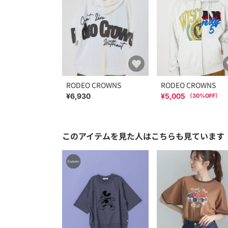
RODEO CROWNS
RODEO CROWNS
¥6,930
¥5,005
（
30
%OFF）