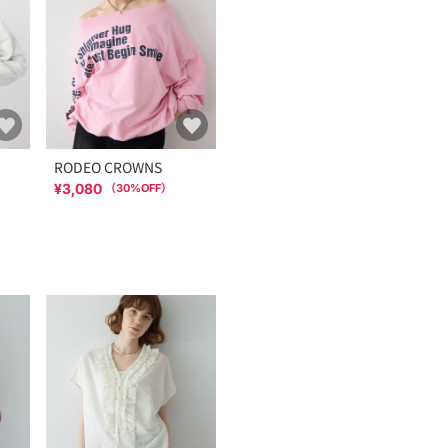
RODEO CROWNS
¥3,080
（
30
%OFF）