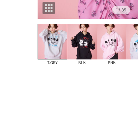
1
/ 35
T.GRY
BLK
PNK