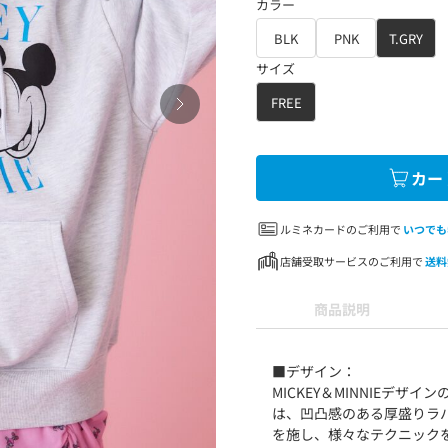
カラー
BLK
PNK
T.GRY
サイズ
FREE
カー
ルミネカードのご利用で
いつでも
店舗受取サービスのご利用で
送料
商品説明
■デザイン：
MICKEY＆MINNIEデ
は、凹凸感のある厚盛りラ
を施し、様々なテクニック