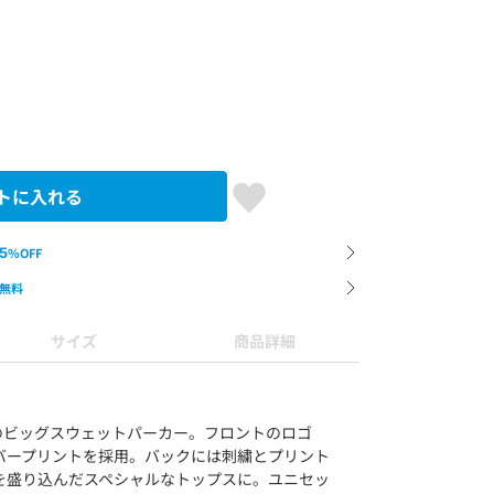
トに入れる
5
%OFF
無料
サイズ
商品詳細
ザインのビッグスウェットパーカー。フロントのロゴ
バープリントを採用。バックには刺繍とプリント
を盛り込んだスペシャルなトップスに。ユニセッ