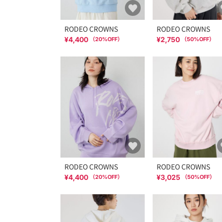
RODEO CROWNS
RODEO CROWNS
¥4,400
¥2,750
（
20
%OFF）
（
50
%OFF）
RODEO CROWNS
RODEO CROWNS
¥4,400
¥3,025
（
20
%OFF）
（
50
%OFF）