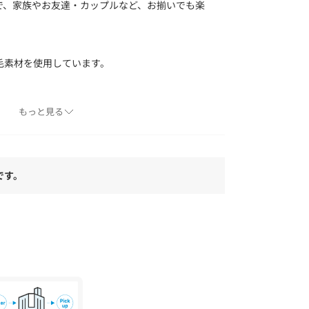
で、家族やお友達・カップルなど、お揃いでも楽
毛素材を使用しています。
に展開するディズニーアイテムのワンピース
もっと見る
）などと合わせて、その下にデニムをレイヤードするのが
です。
がありますが、二次加工特性によるものです。プ
たり色移りの可能性がありますので、注意してく
、着用・洗濯によリ白化する場合がございます。