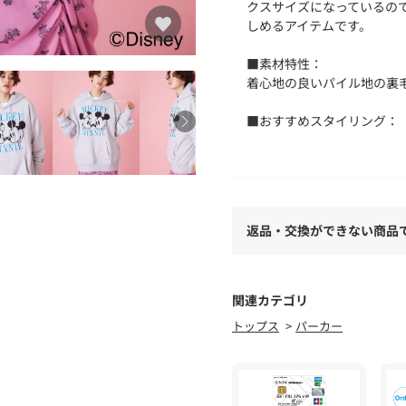
クスサイズになっているの
しめるアイテムです。
■素材特性：
着心地の良いパイル地の裏
■おすすめスタイリング：
ビッグサイズなので、一緒
（420ISA01-0681
おすすめ。
■ポケット：あり
返品・交換ができない商品
■裏地：なし
■透け感：なし
■伸縮性：あり
関連カテゴリ
※プリントの出方に個体差
トップス
パーカー
リントを重ねるとくっつい
ださい。プリント商品の為