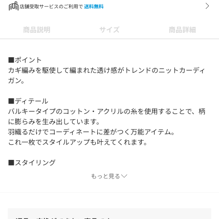
店舗受取サービスのご利用で
送料無料
商品説明
サイズ
商品詳細
■ポイント
カギ編みを駆使して編まれた透け感がトレンドのニットカーディ
ガン。
■ディテール
バルキータイプのコットン・アクリルの糸を使用することで、柄
に膨らみを生み出しています。
羽織るだけでコーディネートに差がつく万能アイテム。
これ一枚でスタイルアップも叶えてくれます。
■スタイリング
Tシャツとデニムを合わせたカジュアルなコーディネートがおすす
もっと見る
めです。
■生地
バルキータイプのコットン・アクリルの糸を使用。