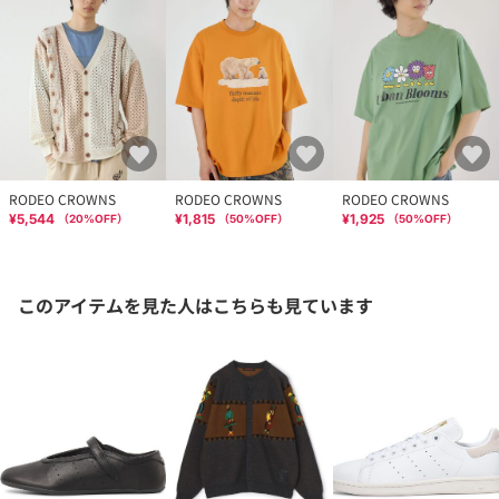
RODEO CROWNS
RODEO CROWNS
RODEO CROWNS
¥5,544
¥1,815
¥1,925
（
20
%OFF）
（
50
%OFF）
（
50
%OFF）