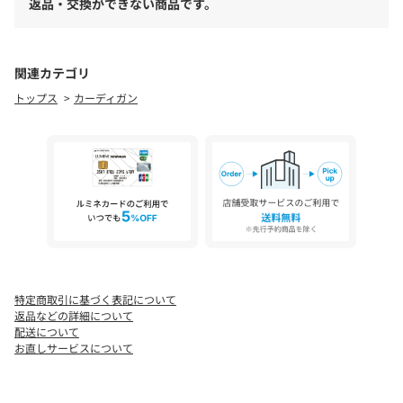
返品・交換ができない商品です。
■透け感：あり
■裏 地：なし
■伸縮性：あり
関連カテゴリ
■光沢感：なし
トップス
カーディガン
[注意事項]
※画像の商品はサンプルです。実際の商品と仕様、加工が若干異
なる場合があります。
※画像の商品は光の照射や角度、お使いのモニター環境により、
実物と色味が異なる場合がございます。
※着用、お取り扱いの際は、アテンションタグをご確認くださ
い。
特定商取引に基づく表記について
返品などの詳細について
配送について
お直しサービスについて