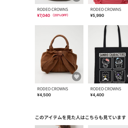
RODEO CROWNS
RODEO CROWNS
¥7,040
¥5,990
（
20
%OFF）
RODEO CROWNS
RODEO CROWNS
¥4,500
¥4,400