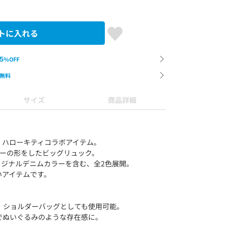
トに入れる
5
%OFF
無料
サイズ
商品詳細
』ハローキティコラボアイテム。
ティーの形をしたビッグリュック。
のオリジナルデニムカラーを含む、全2色展開。
いアイテムです。
、ショルダーバッグとしても使用可能。
でぬいぐるみのような存在感に。