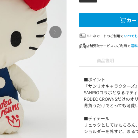
カー
ルミネカードのご利用で
いつでも
店舗受取サービスのご利用で
送料
商品説明
■ポイント
『サンリオキャラクターズ
SANRIOコラボとなるキ
RODEO CROWNSだけ
背負うだけでとっても可愛
■ディテール
リュックとしてはもちろん
ショルダーを外すと、まる