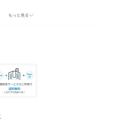
ダーをナナメに付け替えて肩掛けとしても、使い
もっと見る
す。
す。実際の商品と仕様、加工が若干異なる場合が
角度、お使いのモニター環境により、実物と色味
。
、アテンションタグをご確認ください。
て