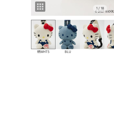
1
/ 18
柄WHT5
BLU