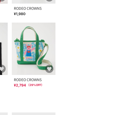
RODEO CROWNS
¥1,980
RODEO CROWNS
¥2,794
（
29
%OFF）