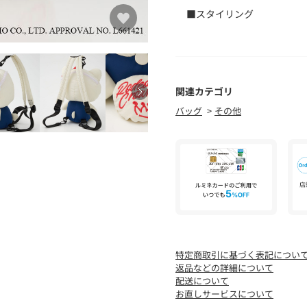
■スタイリング
リュックとしても、ショル
方が色々できるアイテムで
[注意事項]
※画像の商品はサンプルで
関連カテゴリ
あります。
バッグ
その他
※画像の商品は光の照射や
が異なる場合がございます
※着用、お取り扱いの際は
特定商取引に基づく表記につい
返品などの詳細について
配送について
お直しサービスについて