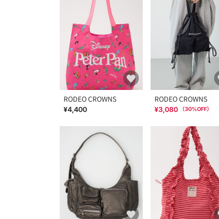
RODEO CROWNS
RODEO CROWNS
¥4,400
¥3,080
（
30
%OFF）