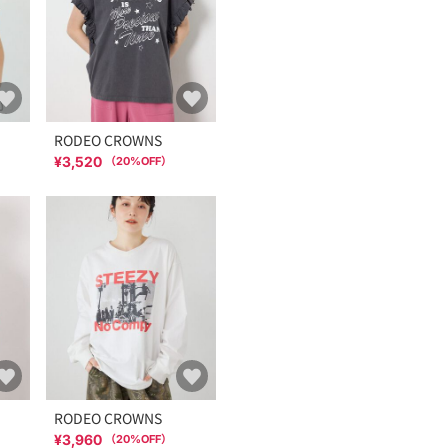
RODEO CROWNS
¥3,520
（
20
%OFF）
RODEO CROWNS
¥3,960
（
20
%OFF）