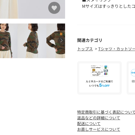
Mサイズはすっきりとした
ガン、ジップパーカーなど
デニムやハイウエストのボ
ジュアルコーディネートが
■生地
関連カテゴリ
※ONE&ONLYタグ付き
トップス
Tシャツ・カットソ
生地表面が凹凸しているこ
す。
■透け感：なし
■裏 地：なし
■伸縮性：ややあり
■光沢感：なし
※お取り扱い上のご注意
プリントは着用・洗濯によ
特定商取引に基づく表記につい
プリント箇所は湿った状態
返品などの詳細について
注意してください。
配送について
お直しサービスについて
[注意事項]