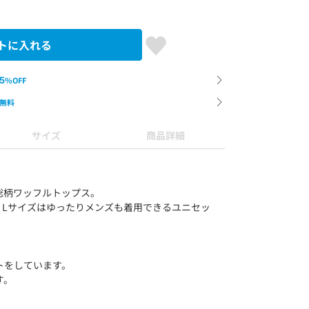
トに入れる
5
%OFF
無料
サイズ
商品詳細
総柄ワッフルトップス。
、Lサイズはゆったりメンズも着用できるユニセッ
トをしています。
す。