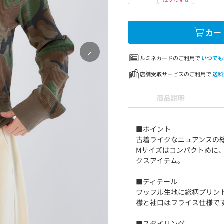
カー
ルミネカードのご利用で
いつでも
店舗受取サービスのご利用で
送料
商品説明
■ポイント
古着ライクなニュアンスの
Mサイズはコンパクトめに
クスアイテム。
■ディテール
ワッフル生地に総柄プリン
襟と袖口はフライス仕様で
■スタイリング