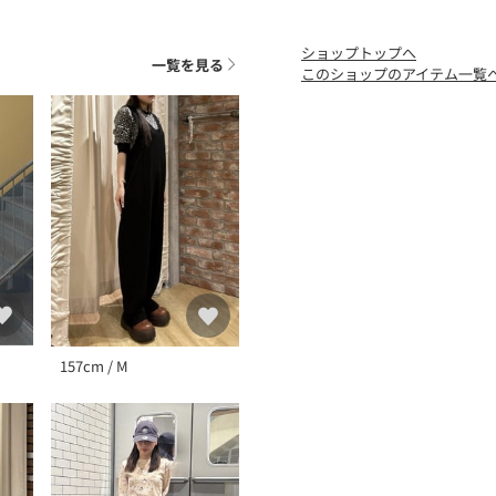
※画像の商品はサンプルで
あります。
ショップトップへ
※画像の商品は光の照射や
一覧を見る
このショップのアイテム一覧
が異なる場合がございます
※着用、お取り扱いの際は
157cm / M