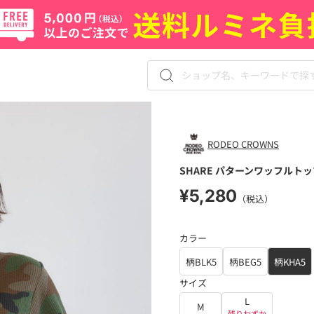
RODEO CROWNS
SHARE パターンワッフルト
¥5,280
（税込）
カラー
柄BLK5
柄BEG5
柄KHA5
サイズ
L
M
残りわずか