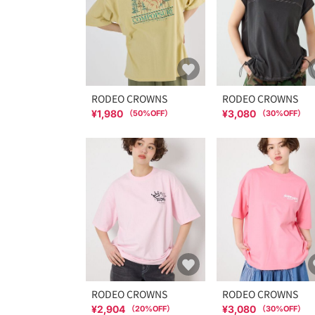
RODEO CROWNS
RODEO CROWNS
¥1,980
¥3,080
（
50
%OFF）
（
30
%OFF）
RODEO CROWNS
RODEO CROWNS
¥2,904
¥3,080
（
20
%OFF）
（
30
%OFF）