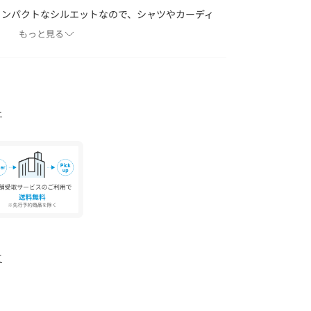
コンパクトなシルエットなので、シャツやカーディ
の羽織りのインナーにも大活躍。
もっと見る
トムにタックインすると、こなれ見えする大人カ
完成します。
ー
とにより、通気性・吸水性・保温性が高まりま
リ白化、剥離する場合があります。
て
で重ねて放置すると色移りの原因となりますので