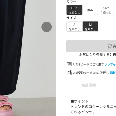
カラー
BLK
GRY
BRN
在庫なし
在庫なし
サイズ
S
M
在庫なし
在庫なし
お気に入り登録すると
ルミネカードのご利用で
いつでも
店舗受取サービスのご利用で
送料
商品説明
■ポイント
トレンドのコクーンシルエ
くれるパンツ。