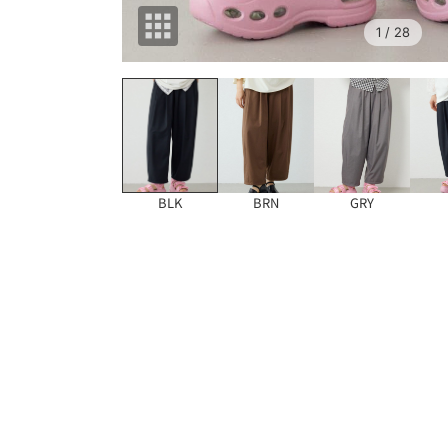
1
/ 28
BLK
BRN
GRY