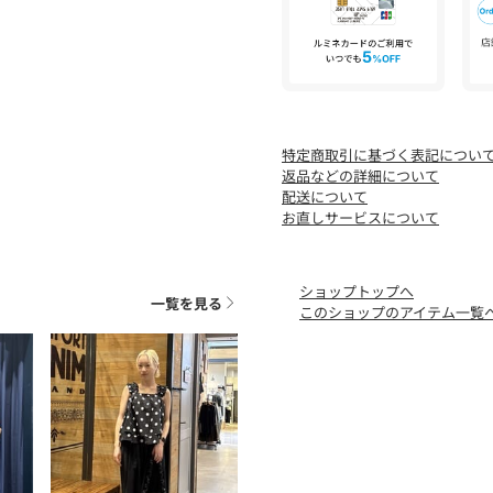
■光沢感：なし
※お取り扱い上のご注意
素材の特性上、濃色は色落
[注意事項]
特定商取引に基づく表記につい
※画像の商品はサンプルで
返品などの詳細について
あります。
配送について
※画像の商品は光の照射や
お直しサービスについて
が異なる場合がございます
※着用、お取り扱いの際は
ショップトップへ
一覧を見る
このショップのアイテム一覧