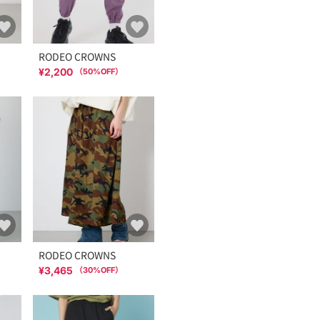
RODEO CROWNS
¥2,200
（
50
%OFF）
RODEO CROWNS
¥3,465
（
30
%OFF）