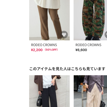
RODEO CROWNS
RODEO CROWNS
¥2,200
¥6,600
（
50
%OFF）