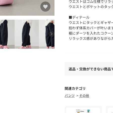
ウエストはゴム仕様でリラ
ウエストとポケットのタッ
■ディテール
ウエストにタックとギャザ
拾わず体系カバーが叶いま
裾にダーツを入れたコクー
リラックス感がありながら
す。
■スタイリング
着用するだけで今年らしい
シャツやニットなどカジュ
返品・交換ができない商品
やや太めのウエストゴムデ
スとも相性抜群。
■生地
関連カテゴリ
TR素材を使用し、落ち感
パンツ
その他
■透け感：なし
■裏 地：なし
■伸縮性：なし