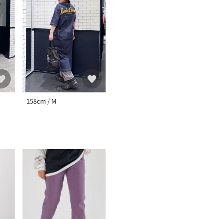
158cm / M