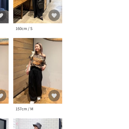
160cm / S
157cm / M