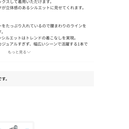
ックスして着用いただけます。
クが立体感のあるシルエットに見せてくれます。
ーをたっぷり入れているので腰まわりのラインを
す。
ンシルエットはトレンドの着こなしを実現。
カジュアルすぎず、幅広いシーンで活躍する1本で
もっと見る
スタイリングが完成。
アルなトップスとの合わせがおすすめです。
です。
ザインのため、トップスインやショート丈トップ
があり手触りの良い素材感。