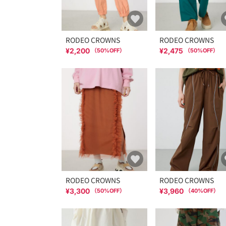
RODEO CROWNS
RODEO CROWNS
¥2,200
¥2,475
（
50
%OFF）
（
50
%OFF）
RODEO CROWNS
RODEO CROWNS
¥3,300
¥3,960
（
50
%OFF）
（
40
%OFF）