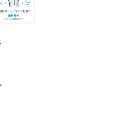
ちや色移りが生じる可能性がございます。
て
す。実際の商品と仕様、加工が若干異なる場合が
角度、お使いのモニター環境により、実物と色味
。
、アテンションタグをご確認ください。
へ