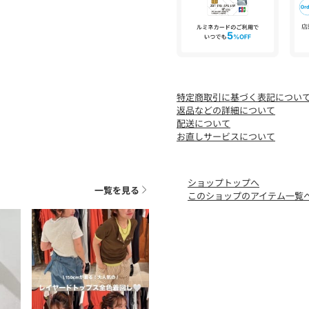
■光沢感：ややあり
[注意事項]
※画像の商品はサンプルで
あります。
※画像の商品は光の照射や
特定商取引に基づく表記につい
が異なる場合がございます
返品などの詳細について
※着用、お取り扱いの際は
配送について
お直しサービスについて
ショップトップへ
一覧を見る
このショップのアイテム一覧