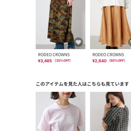
RODEO CROWNS
RODEO CROWNS
¥3,465
¥2,640
（
30
%OFF）
（
60
%OFF）