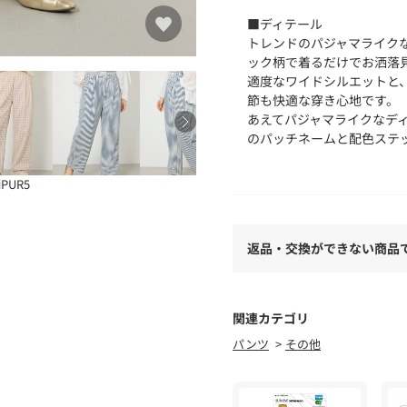
■ディテール
トレンドのパジャマライク
ック柄で着るだけでお洒落
適度なワイドシルエットと
節も快適な穿き心地です。
あえてパジャマライクなデ
のパッチネームと配色ステ
トップスインのスタイリン
す。
PUR5
ウエスト周りは平ゴム仕様
■スタイリング
返品・交換ができない商品
スウェットやTシャツとの
などのハズしアイテムとし
■生地
関連カテゴリ
ポリエステル素材のサッカ
パンツ
その他
■透け感：なし
■裏 地：なし
■伸縮性：なし