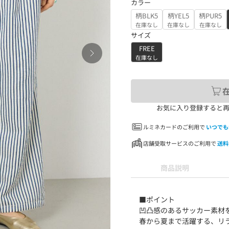
カラー
柄BLK5
柄YEL5
柄PUR5
在庫なし
在庫なし
在庫なし
サイズ
FREE
在庫なし
お気に入り登録すると
ルミネカードのご利用で
いつでも
店舗受取サービスのご利用で
送料
商品説明
■ポイント
凹凸感のあるサッカー素材
春から夏まで活躍する、リ