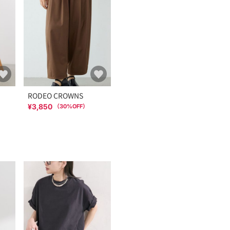
RODEO CROWNS
¥3,850
（
30
%OFF）