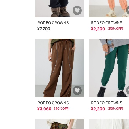
RODEO CROWNS
RODEO CROWNS
¥7,700
¥2,200
（
50
%OFF）
RODEO CROWNS
RODEO CROWNS
¥3,960
¥2,200
（
40
%OFF）
（
50
%OFF）