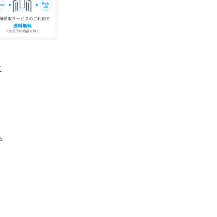
す。実際の商品と仕様、加工が若干異なる場合が
角度、お使いのモニター環境により、実物と色味
て
。
、アテンションタグをご確認ください。
へ