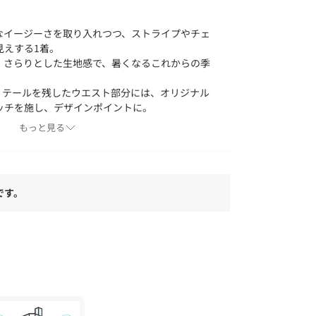
なイージーさを取り入れつつ、ストライプやチェ
見えする1着。
、さらりとした生地感で、暑くなるこれからの季
ィテールを残したウエスト部分には、オリジナル
ッチを施し、デザインポイントに。
グでも、さりげなく可愛いアクセントになりま
もっと見る
です。
です。
合わせはもちろん、ジャケットやシンプルなニット
てのスタイリングもおすすめです。
ーストライプ、ギンガムチェック生地を使用。