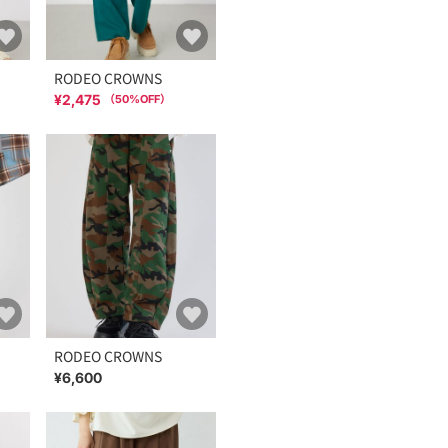
RODEO CROWNS
¥2,475
（
50
%OFF）
RODEO CROWNS
¥6,600