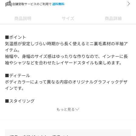
店舗受取サービスのご利用で
送料無料
商品説明
サイズ
商品詳細
■ポイント
気温感が安定しづらい時期から長く使えるミニ裏毛素材の半袖ア
イテム。
袖幅や、身幅のサイズ感はゆったりな作りなので、インナーに長
袖やシャツなどを合わせたレイヤードスタイルも楽しめます。
■ディテール
ボディカラーによって異なる内容のオリジナルグラフィックデザ
インです。
■スタイリング
ボトムのサイズ感を選ばない丁度良い丈感とシルエットです。
もっと見る
グラフィックデザインがカジュアルなのでスカートやレディライ
クなアイテムとの合わせがおすすめです。
■生地