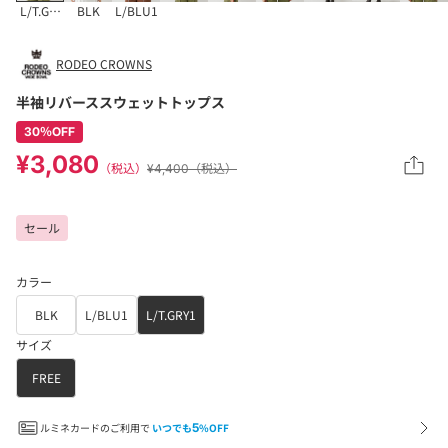
L/T.GRY1
BLK
L/BLU1
RODEO CROWNS
半袖リバーススウェットトップス
30％OFF
¥3,080
（税込）
¥4,400（税込）
セール
カラー
BLK
L/BLU1
L/T.GRY1
サイズ
FREE
ルミネカードのご利用で
いつでも
5
%OFF