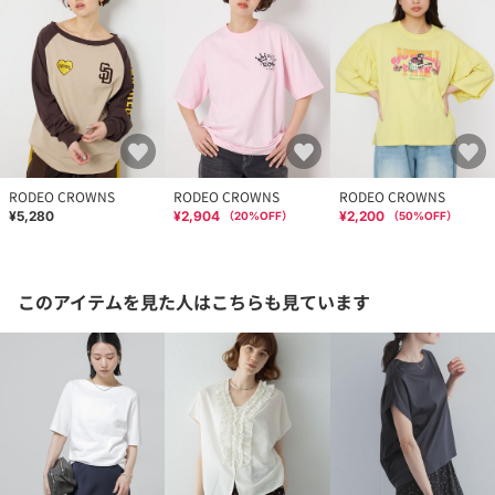
RODEO CROWNS
RODEO CROWNS
RODEO CROWNS
¥5,280
¥2,904
¥2,200
（
20
%OFF）
（
50
%OFF）