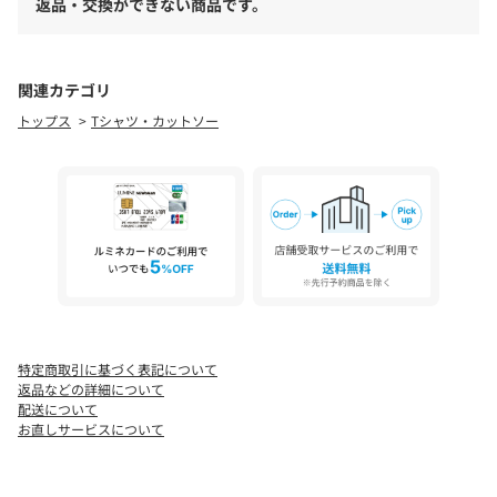
返品・交換ができない商品です。
ミニ裏毛生地は、綿とポリエステル糸を混紡することで、綿100％
より、シワになりにくく、乾きやすいながら、綿素材のぬくもり
もキープしている生地です。
関連カテゴリ
■透け感：なし
トップス
Tシャツ・カットソー
■裏 地：なし
■伸縮性：ややあり
■光沢感：なし
※お取り扱い上のご注意
プリント箇所は着用・洗濯によリ白化、剥離する場合がありま
す。
プリント箇所は湿った状態で重ねて放置すると色移りの原因とな
りますので注意してください。
[注意事項]
特定商取引に基づく表記について
※画像の商品はサンプルです。実際の商品と仕様、加工が若干異
返品などの詳細について
なる場合があります。
配送について
※画像の商品は光の照射や角度、お使いのモニター環境により、
お直しサービスについて
実物と色味が異なる場合がございます。
※着用、お取り扱いの際は、アテンションタグをご確認くださ