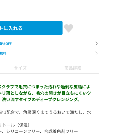
トに入れる
5
%OFF
無料
サイズ
商品詳細
スクラブで毛穴につまった汚れや過剰な皮脂によ
キリ落としながら、毛穴の開きが目立ちにくいツ
、洗い流すタイプのディープクレンジング。
分※1配合で、角層深くまでうるおいで満たし、水
リトール（保湿）
ー、シリコーンフリー、合成着色剤フリー