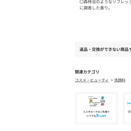
〇森林浴のようなリフレッ
に調香した香り。
自然由来指数98.0% （水を
開封後使用期限12カ月
ニキビになりにくい処方・
ない、アレルギーが起きな
◇目に入らないようご注意
返品・交換ができない商品
に洗い流してください。目
い。
◇自然由来の原料を使用し
合がありますが、品質に問
関連カテゴリ
◇容器の中に水が入らない
コスメ・ビューティ
洗顔料
◇ご使用中、ご使用後はキ
◇浴室内など、水がかかり
◇乳幼児の手の届かないと
◇日のあたるところや高温
スタッフコメント
NEWoMan横浜店 3F