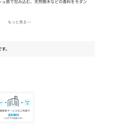
シュ感で包み込む、天然樹木などの香料をモダン
含む）（ISO16128に基づき算出）
もっと見る
アレルギーテスト済み（全ての方にニキビができ
いというわけではありません）
ください。もし入った場合は、こすらずに、すぐ
です。
に異物感が残る場合は、眼科医にご相談くださ
ているため、商品によって香りや色が若干違う場
題はありません。
よう、ご注意ください。
ャップをしっかりと閉めてください。
やすい場所での保管は避けてください。
ころに置いてください。
のところに置かないでください。
に出店しています。 店舗へのお問い合わせは045-