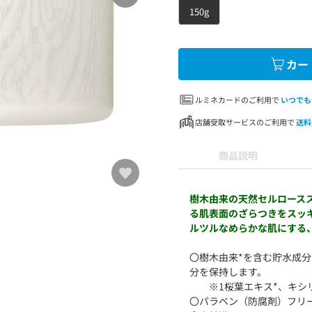
150g
カー
ルミネカードのご利用で
いつでも
店舗受取サービスのご利用で
送料
商品説明
樹木由来の天然セルロース
る肌表面のざらつきをスッ
ルツルなめらかな肌にする
〇樹木由来*を含む貯水成
分を保持します。
※1桜葉エキス*、キシ
〇パラベン（防腐剤）フリ