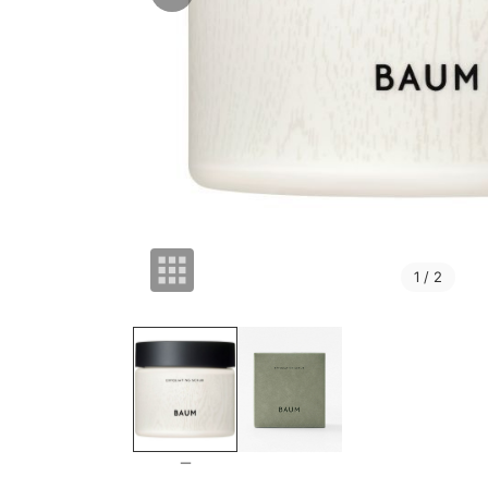
1
/ 2
－