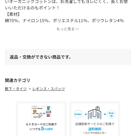
いオーガニックコットンは、お洗濯してもヨレにくく、長くお使
いいただけるのもポイント！
【素材】
綿70％、ナイロン15％、ポリエステル11％、ポリウレタン4％
【生産国】 日本
もっと見る
【サイズ】
M-Lサイズ
身長:150-165cm、ヒップ:85-98cm
【重量】
返品・交換ができない商品です。
約101g
【注意点】
蛍光増白剤入り洗剤、漂白剤を使用しないでください。洗濯の
際、縮むことがありますので、ご注意ください。乾燥機のご使用
関連カテゴリ
はおさけください。カメラやモニターの性質により、画像と実物
靴下・タイツ
レギンス・スパッツ
の色の違いがある場合がございますのでご理解願います。
【ご利用シーン】
プレゼント 贈り物 ギフト お返し 引っ越し祝い 新生活 お祝い 内祝
い
【検索ワード】
レギンス SMALL STONE SOCKS スモールストーンソックス 通販 レ
ディース コットン 綿 スパッツ タイツ オーガニックコットン ナチ
ュラル シンプル 無地 M L 身長150-165cm 可愛い かわいい ゆった