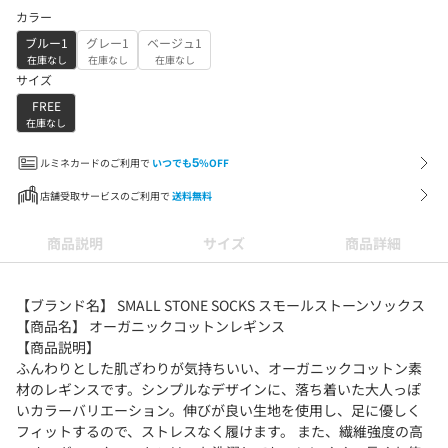
カラー
ブルー1
グレー1
ベージュ1
在庫なし
在庫なし
在庫なし
サイズ
FREE
在庫なし
ルミネカードのご利用で
いつでも
5
%OFF
店舗受取サービスのご利用で
送料無料
商品説明
サイズ
商品詳細
【ブランド名】 SMALL STONE SOCKS スモールストーンソックス
【商品名】 オーガニックコットンレギンス
【商品説明】
ふんわりとした肌ざわりが気持ちいい、オーガニックコットン素
材のレギンスです。シンプルなデザインに、落ち着いた大人っぽ
いカラーバリエーション。伸びが良い生地を使用し、足に優しく
フィットするので、ストレスなく履けます。 また、繊維強度の高