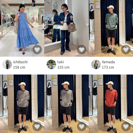
ishibashi
taki
Yamada
158 cm
155 cm
173 cm