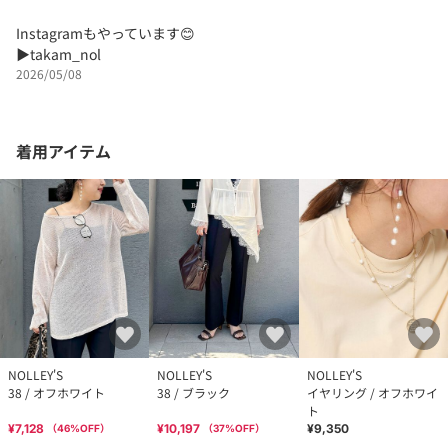
Instagramもやっています😊
▶︎takam_nol
2026/05/08
着用アイテム
NOLLEY'S
NOLLEY'S
NOLLEY'S
38 / オフホワイト
38 / ブラック
イヤリング / オフホワイ
ト
¥7,128
¥10,197
¥9,350
（
46
%OFF）
（
37
%OFF）