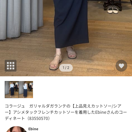
1
/ 2
コラージュ ガリャルダガランテの【上品見えカットソー/シア
ー】アシメタックフレンチカットソーを着用したEbineさんのコー
ディネート（83550570）
Ebine