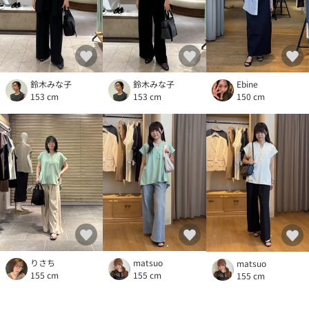
鈴木みな子
Ebine
鈴木みな子
153 cm
150 cm
153 cm
りさち
matsuo
matsuo
155 cm
155 cm
155 cm