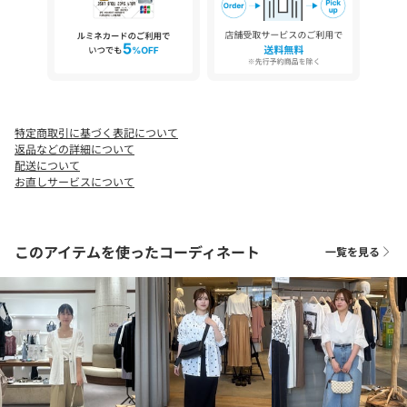
ん。
26SS
【気になる商品は「お気に入り」登録を】
ハートマークをクリックし、お好きなカラーを選んでお気に入り
に登録すると
入荷情報や残り1点の通知、完売カラーの再入荷、セール情報など
を受け取ることができます。
特定商取引に基づく表記について
返品などの詳細について
※撮影場所やお使いのモニター環境により若干お色味が異なる場
配送について
合がございます。
お直しサービスについて
特にロケの撮影では明るく見える傾向にございます。詳細撮影画
像で色味をお確かめくださいます様お願いいたします。
※サンプルで撮影をしております。若干の仕様が変更になる場合
このアイテムを使ったコーディネート
一覧を見る
がございますので予めご了承の上ご注文くださいますようお願い
いたします。
※サンプルでの採寸のためあくまで目安となります。予めご了承
ください。