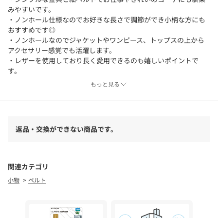
みやすいです。
・ノンホール仕様なのでお好きな長さで調節ができ小柄な方にも
おすすめです◎
・ノンホールなのでジャケットやワンピース、トップスの上から
アクセサリー感覚でも活躍します。
・レザーを使用しており長く愛用できるのも嬉しいポイントで
す。
もっと見る
【素材】
表面：牛革
裏面：合皮
返品・交換ができない商品です。
【サイズ】
全長：110cm
太さ：1.0cm
関連カテゴリ
小物
ベルト
≪返品・交換について≫
・着用後、洗濯後の返品・交換は致しかねます。
・商品到着後、着用前に商品状態のご確認をお願い致します。
・ECサイトでご購入いただいた商品は、お修理を承っておりませ