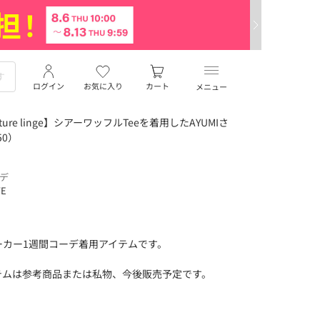
ログイン
お気に入り
カート
メニュー
re linge】シアーワッフルTeeを着用したAYUMIさ
50）
ーデ
TE
ーカー1週間コーデ着用アイテムです。
テムは参考商品または私物、今後販売予定です。