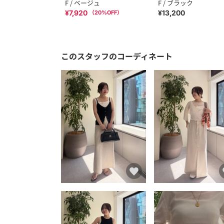
F / ベージュ
F / ブラック
¥7,920
¥13,200
（
20
%OFF）
このスタッフのコーディネート