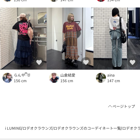
らん💜ྀི🐰
山倉結愛
aina
156 cm
156 cm
147 cm
ページトップ
i LUMINE
ロデオクラウンズ
ロデオクラウンズのコーデイネート一覧
ロデオクラ