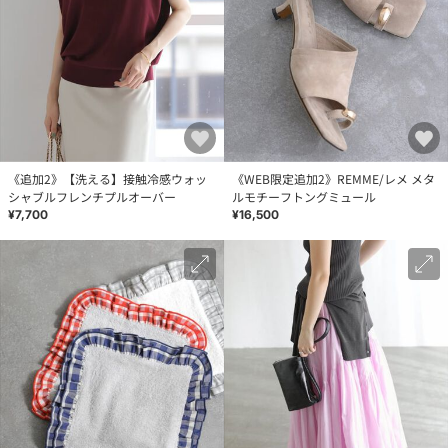
《追加2》【洗える】接触冷感ウォッ
《WEB限定追加2》REMME/レメ メタ
シャブルフレンチプルオーバー
ルモチーフトングミュール
¥7,700
¥16,500