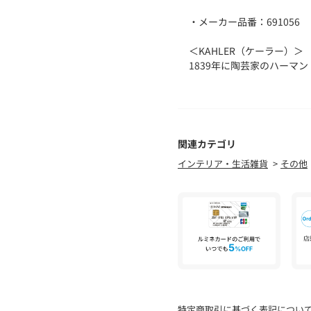
・メーカー品番：691056
＜KAHLER（ケーラー）＞
1839年に陶芸家のハーマ
ークの陶磁器ブランド。
180年以上の歴史と伝統を
新たな表現に挑戦していま
現在でもほとんどの工程は
とつひとつに個性と味わい
関連カテゴリ
インテリア・生活雑貨
その他
【注意事項】
※商品を使用前に、タグ等
「洗濯表示」を必ずご確認
※商品画像は、光の当たり
味と異なって見える場合が
※商品の色味の目安は、商
店舗へお問い合わせの際は、全
品番をお申し付けください
品名：KL UEBANIAﾁﾎﾞﾘﾗｲﾄ
特定商取引に基づく表記につい