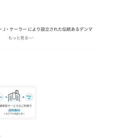
ン・J・ケーラー により設立された伝統あるデンマ
もっと見る
引き継ぎながら、現代の才能あるデザイナーたちと
す。
専門の職人の手作業により仕上げられるため、ひ
があります。
に記載されている「取り扱い上の注意書き」、
ください。
具合やパソコンなどの閲覧環境により、実際の色
ございます。あらかじめご了承ください。
品単体の画像をご参照ください。
国のUNITED ARROWS各店舗まで下記の品名/
。
ﾊｳｽﾆﾑ 品番：19884992691
て