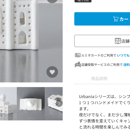
カー
店舗
ルミネカードのご利用で
いつでも
店舗受取サービスのご利用で
送料
商品説明
Urbaniaシリーズは、
1 つ 1 つハンドメイド
ます。
夜だけでなく、まだ少し薄
ずつ表情を変えていくキャ
と流れる時間を楽しんでみ