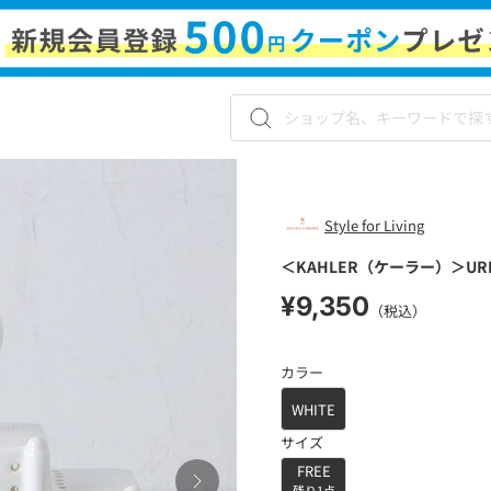
Style for Living
＜KAHLER（ケーラー）＞UR
¥9,350
（税込）
カラー
WHITE
サイズ
FREE
残り1点