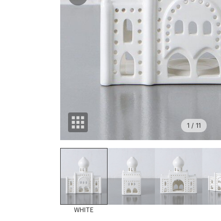
1
/ 11
WHITE