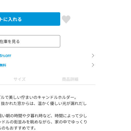
トに入れる
在庫を見る
5
%OFF
無料
サイズ
商品詳細
シンプルで美しい佇まいのキャンドルホルダー。
でくり抜かれた窓からは、温かく優しい光が漏れだし
暗い朝の時間や夕暮れ時など、時間によって少し
ンドルの街並みを眺めながら、家の中でゆっくり
るのもおすすめです。