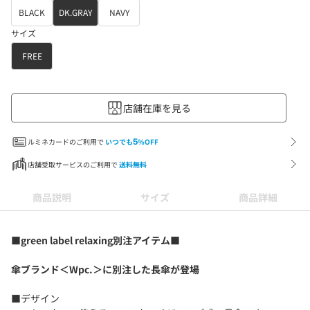
BLACK
DK.GRAY
NAVY
サイズ
FREE
店舗在庫を見る
ルミネカードのご利用で
いつでも
5
%OFF
店舗受取サービスのご利用で
送料無料
商品説明
サイズ
商品詳細
■green label relaxing別注アイテム■
傘ブランド＜Wpc.＞に別注した長傘が登場
■デザイン