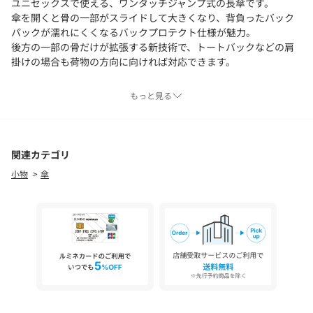
ユニセックスで使える、ワンタッチジャンプ式の長傘です。
傘を開くと骨の一部がスライドして大きくなり、背負ったバック
パックが濡れにくくなるバックプロテクト仕様が魅力。
後方の一部の骨だけが拡張する新技術で、トートバックなどの肩
掛けの場合も荷物の方向に向ければ対応できます。
［別注ポイント］
もっと見る
・傘を止める帯がダブルネームデザイン
・green label relaxingオリジナルカラー
＜Wpc.（ダブリュピーシー）＞
関連カテゴリ
WORLDPARTYPossibilityCreation
小物
傘
「新たな可能性を生み出す」をスローガンに2004年に誕生したド
メスティックブランド。
様々な世代とジャンルにミックスできるレインアイテムを提案し
ます。
【注意事項】
※商品に「取り扱い上の注意書き」、「洗濯表示」がございます
場合は、使用前に必ずご確認ください。
※商品画像は、光の当たり具合やパソコンなどの閲覧環境によ
り、実際の色味と異なって見える場合がございます。あらかじめ