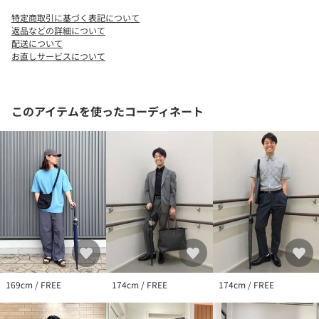
ご了承ください。
特定商取引に基づく表記について
※商品の色味の目安は、商品単体の画像をご参照ください。
返品などの詳細について
配送について
お直しサービスについて
店舗へお問い合わせの際は、全国のgreen label relaxing各店舗ま
で下記の品名/品番をお申し付けください。
品名：SC Wpc×GLR B/P LONG UMB 品番：31425990096
このアイテムを使ったコーディネート
169cm / FREE
174cm / FREE
174cm / FREE