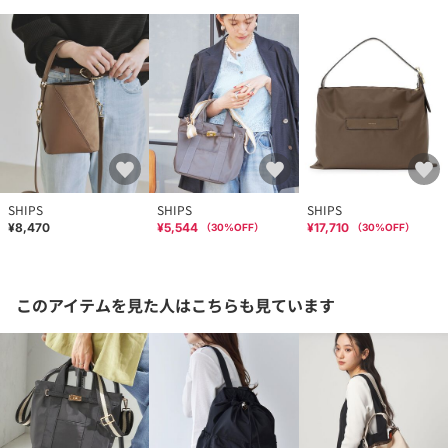
SHIPS
SHIPS
SHIPS
¥8,470
¥5,544
¥17,710
（
30
%OFF）
（
30
%OFF）