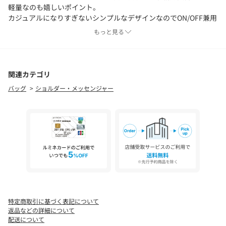
軽量なのも嬉しいポイント。
カジュアルになりすぎないシンプルなデザインなのでON/OFF兼用
でお使いいただけるナイロンバッグです。
もっと見る
●仕様
ポケット：外側に4つ（ボタン付きポケット2、ボタンなし2）内側
に4つ（ファスナー付き１、メッシュ1、ファスナー無し2）
関連カテゴリ
内側：仕切り無し、ファスナー付き
バッグ
ショルダー・メッセンジャー
●コーディネート
通勤通学やレジャーにもピッタリのアイテム。
上品な光沢感がオフィスコーデにマッチします。
※EC限定レーベルのため、店舗での展開はございません。
※素材によって、他の素材と密着させておくと、色移りする恐れ
がありますので、ご注意ください。
※時期式留め具を使用した製品に定期券、キャッシュカードを近
付けると、磁気の影響で使用不能になることがありますので、ご
特定商取引に基づく表記について
注意ください。
返品などの詳細について
※照明の関係やパソコン・スマートフォンなどの環境により、色
配送について