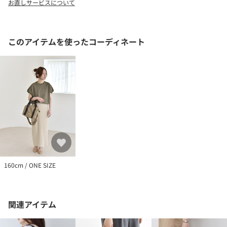
お直しサービスについて
味が多少異なって見える場合があります。商品の色味は、詳細の
生地アップ画像をご参照ください。
※末永く愛用頂く為に、アテンションタグ・洗濯ネームを必ずご
確認の上、着用又はお取り扱い下さい。
このアイテムを使ったコーディネート
※画像の商品はサンプルです。
実際の商品と仕様、加工、サイズが若干異なる場合がございま
す。
‐‐公式Instagramではアイテム動画や新作情報をご覧いただけま
す‐‐
160cm / ONE SIZE
関連アイテム