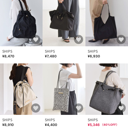
SHIPS
SHIPS
SHIPS
¥8,470
¥7,480
¥6,930
SHIPS
SHIPS
SHIPS
¥8,910
¥4,400
¥5,346
（
40
%OFF）