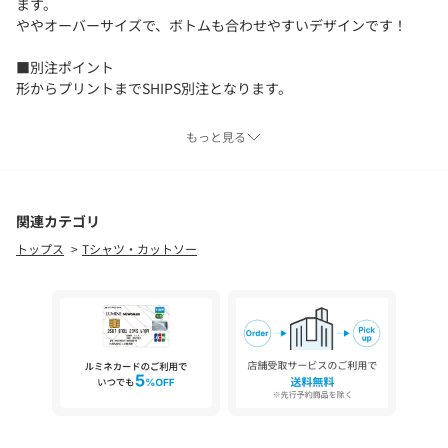
ます。
ややオーバーサイズで、ボトムも合わせやすいデザインです！
■別注ポイント
形からプリントまでSHIPS別注となります。
■コーディネート
もっと見る
1枚着としてはもちろん、ジャケットINにもおすすめ。
ギャザースカート合わせで夏らしいコーディネートもGOOD。
■お問い合わせ品番：312-32-1012
関連カテゴリ
トップス
Tシャツ・カットソー
【+81BRANCA】(ハチイチブランカ)
大人のためのハンサムCHICカジュアルメンズテイスト、ミリタリ
ー、古着からインスパイアを受け、女性らしさを再解釈したスタ
イルを提案します。
-------------------------------------
生地の厚み：中間
伸縮性：有
透け感：ホワイトやや有