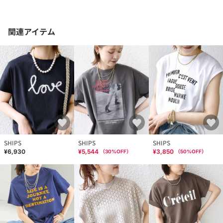
関連アイテム
SHIPS
SHIPS
SHIPS
¥6,930
¥5,544
¥3,850
（
30
%OFF）
（
50
%OFF）