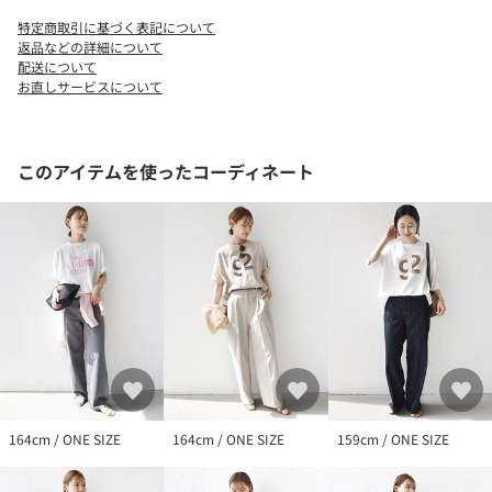
光沢感：無
特定商取引に基づく表記について
ポケット：無
返品などの詳細について
水洗い：可
配送について
お直しサービスについて
-------------------------------------
※【着丈】こちらの商品は肩から一番高い位置より計測しており
このアイテムを使ったコーディネート
ます。予めご留意ください。
※他の洗濯物と一緒に洗ったり、他の衣類と重ねて保存すると、
色移りすることがありますのでご注意ください。
※洗うと多少縮みますのでご注意ください。
※濃色品は着用中の摩擦や汗により他の物に色移りすることがあ
りますので、ご注意ください。
※濡れたまま放置しないでください。
※プリントは永久的なものではなく、揉まれたり、擦られたりす
ると剥離しやすくなります。また、水洗いやクリーニングを繰り
返すことにより、多少色合い等が薄くなります。
※プリント部分にはもみ洗いは避け、直接アイロンをあてないで
ください。
164cm / ONE SIZE
164cm / ONE SIZE
159cm / ONE SIZE
※撮影環境により商品の色味が異なって見える場合がございま
す。商品のお色味は、物撮り画像をご参考にしてください。