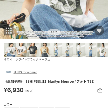
1
/ 51
ホワイト系
ホワイト
ブラック
ベージュ
SHIPS for women
《追加予約》【SHIPS別注】Marilyn Monroe / フォト TEE
¥6,930
（税込）
カラー