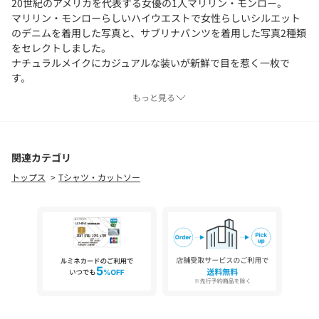
20世紀のアメリカを代表する女優の1人マリリン・モンロー。
マリリン・モンローらしいハイウエストで女性らしいシルエット
のデニムを着用した写真と、サブリナパンツを着用した写真2種類
をセレクトしました。
ナチュラルメイクにカジュアルな装いが新鮮で目を惹く一枚で
す。
もっと見る
【ホワイト・ブラック】
『The luckiest thing that ever happened to me was being born
a woman. 』
マリリン・モンローはかつて、「私に起きた最も幸運なことは、
関連カテゴリ
女性として生まれたこと」という名言を残しています。
トップス
Tシャツ・カットソー
こちらの2色にはその格言をプリントしました。
■お問い合わせ品番：312-32-1044
【GOOD ROCK SPEED】（グッドロックスピード）
2010年に誕生したカットソーブランド。アメカジテイストのグラ
フィックや、ヴィンテージライクな風合い着古されたヴィンテー
ジ感があるのに、何故かどこかイマっぽい。そんな思いを大切に
しながらひとつひとつデザインしているブランド。