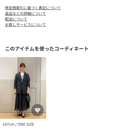
-------------------------------------
特定商取引に基づく表記について
生地の厚み：中間
返品などの詳細について
伸縮性：有
配送について
お直しサービスについて
透け感：ホワイト・ホワイト系有、ベージュやや有
光沢感：無
ポケット：無
手洗い：洗濯機可
このアイテムを使ったコーディネート
-------------------------------------
※プリントは永久的なものではなく、着用や洗濯を繰り返すこと
により、ひび割れや脱落することがあります。
※濡れたまま放置すると、他のものへの色移りや、色泣きする場
合がありますのでご注意ください。
※撮影環境により商品の色味が異なって見える場合がございま
す。商品のお色味は、物撮り画像をご参考にしてください。
※末永く愛用頂く為に、アテンションタグを必ずご確認の上、着
用又はお取り扱いください。
※画像の商品はサンプルです。
167cm / ONE SIZE
実際の商品と仕様、加工、サイズが若干異なる場合がございま
す。