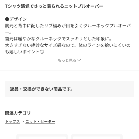
Tシャツ感覚でさっと着られるニットプルオーバー
●デザイン
胸元と背中に配したリブ編みが目を引くクルーネックプルオーバ
ー。
首元は緩やかなクルーネックでスッキリとした印象に。
大きすぎない絶妙なサイズ感なので、体のラインを拾いにくいの
も嬉しいポイント◎
袖は肘上くらいの丈感で、気になる二の腕周りもさり気なくカバ
もっと見る
ーしてくれます。
●素材
・家庭洗濯可能（手洗いOK）
返品・交換ができない商品です。
・コットンアセテートの糸に接触冷感加工を施した生地
●コーディネート
ワイドパンツやフレアスカートなど、ボリュームのあるボトムと
関連カテゴリ
相性抜群。
トップス
ニット・セーター
薄手の生地感なのでジャケットやジレなどのインナーとしても活
躍します。
コンパクトな丈感なのでタックインでもアウトでも決まる一枚。