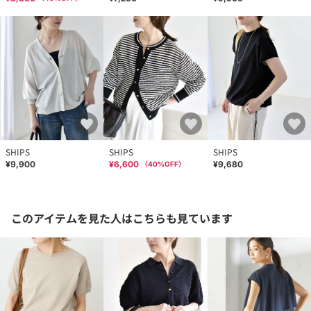
SHIPS
SHIPS
SHIPS
¥9,900
¥6,600
¥9,680
（
40
%OFF）