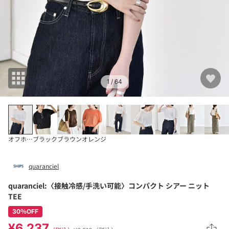
1
/ 64
オフホワイト
ブラック
ブラウン
オレンジ
quaranciel
quaranciel:〈接触冷感/手洗い可能〉コンパクト シアー ニット
TEE
30％OFF
¥6,237