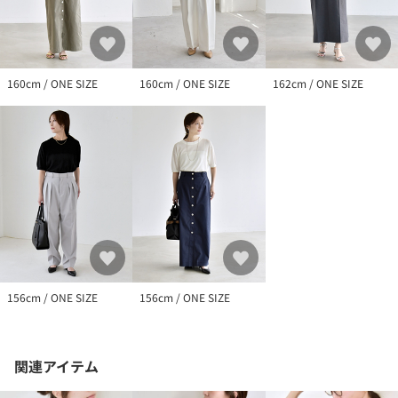
※EC限定レーベルのため、店舗での展開はございません。
※照明の関係やパソコン・スマートフォンなどの環境により、色
味が多少異なって見える場合があります。商品の色味は、詳細の
生地アップ画像をご参照ください。
160cm / ONE SIZE
160cm / ONE SIZE
162cm / ONE SIZE
※末永く愛用頂く為に、アテンションタグ・洗濯ネームを必ずご
確認の上、着用又はお取り扱い下さい。
※画像の商品はサンプルです。
実際の商品と仕様、加工、サイズが若干異なる場合がございま
す。
156cm / ONE SIZE
156cm / ONE SIZE
関連アイテム