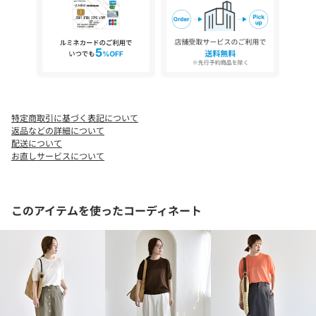
同素材のカーディガン（616-23-0002）とアンサンブルで着るのも
おすすめ。
-------------------------------------
生地の厚み：薄手
伸縮性：有
透け感：やや有
光沢感：無
特定商取引に基づく表記について
裏地 ：無
返品などの詳細について
水洗い：手洗い可
配送について
-------------------------------------
お直しサービスについて
【スタッフ着用コメント】
身長:160cm/体型:細身/普段サイズ:S/着用サイズ:ONE SIZE
サイズ感：身幅は程よくゆとりがあり、着丈は腰位置で止まるコ
このアイテムを使ったコーディネート
ンパクトな丈でした。袖丈は肘より少し上くらい。
着心地：薄手で程良いシアー感がありました。肌触りが良くさら
っとした生地感でした。
-------------------------------------
詳細着用スタッフ:162cm 着用サイズ:ONE SIZE