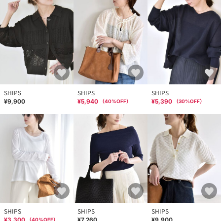
SHIPS
SHIPS
SHIPS
¥9,900
¥5,940
¥5,390
（
40
%OFF）
（
30
%OFF）
SHIPS
SHIPS
SHIPS
¥3,300
¥7,260
¥9,900
（
40
%OFF）