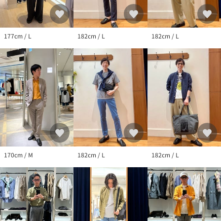
見える場合があります。商品の色味は、スタジオ撮影の画像をご
参照下さい。
※商品画像に関しては出来る限り忠実に表示出来るよう努めてお
りますが、お客様がご利用のモニターの設定及び特性により、実
177cm / L
182cm / L
182cm / L
際の商品と比較し色味に若干の誤差が生じる場合があります。
※画像の商品はサンプルとなりますので実際の商品と仕様、加
工、サイズが若干異なる場合がございます。
※製品洗い加工の商品は、多少の歪み、シワなどが見られたり、
風合いやサイズ等が1枚1枚異なります。汗や雨等で濡れた時や、
摩擦により色落ちし、他の衣料を汚すことがありますので（特に
濃色のもの）ご注意ください。
170cm / M
182cm / L
182cm / L