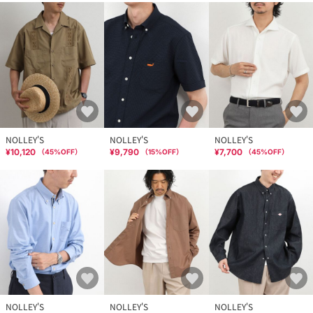
NOLLEY'S
NOLLEY'S
NOLLEY'S
¥10,120
¥9,790
¥7,700
（
45
%OFF）
（
15
%OFF）
（
45
%OFF）
NOLLEY'S
NOLLEY'S
NOLLEY'S