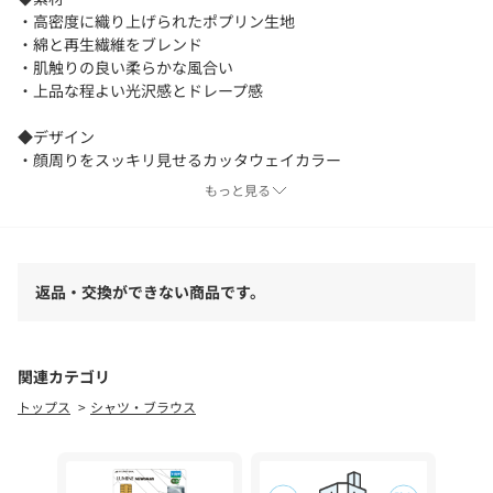
・高密度に織り上げられたポプリン生地
・綿と再生繊維をブレンド
・肌触りの良い柔らかな風合い
・上品な程よい光沢感とドレープ感
◆デザイン
・顔周りをスッキリ見せるカッタウェイカラー
・クセのないスッキリとしたシルエット
もっと見る
・フロント裏前立てでドレッシーな印象に
・ジャケットインとしても使いやすいディテール
◆スタイリング
返品・交換ができない商品です。
・Tシャツにサラッと羽織って
・ジャケットスタイル、タックインスタイルも
・デニムやチノパン、スラックス等でキレイめに
・ビジネス/ビジカジ/オフィスカジュアル
関連カテゴリ
トップス
シャツ・ブラウス
ー・ー・ー・ー・ー・ー・ー・ー・ー・ー・ー
透け感：ややあり
裏地：なし