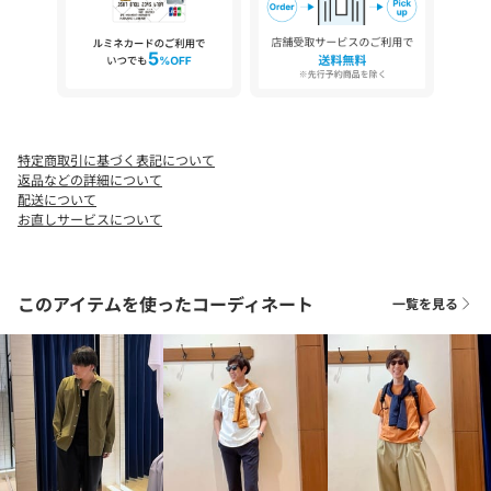
伸縮性：なし
光沢感：ややあり
生地の厚さ：普通
ー・ー・ー・ー・ー・ー・ー・ー・ー・ー・ー
※この製品は縫製後、製品洗いをしています。そのため多少の歪
特定商取引に基づく表記について
み、シワなどが見られたり、風合いやサイズ等が1枚1枚異なりま
返品などの詳細について
す。汗や雨等で濡れた時や、摩擦により色落ちし、他の衣料を汚
配送について
すことがありますので（特に濃色のもの）ご注意ください。
お直しサービスについて
★気になるアイテムは【お気に入り登録】がオススメです！
このアイテムを使ったコーディネート
一覧を見る
入荷情報やクーポン、セール情報が通知されるようになります。
【お取扱い上のご注意】
末永くご愛用頂くために、アテンションタグを必ずご確認の上、
着用又はお取り扱い下さい。
※店頭及び屋外での撮影画像は、光の当たり具合で色味が違って