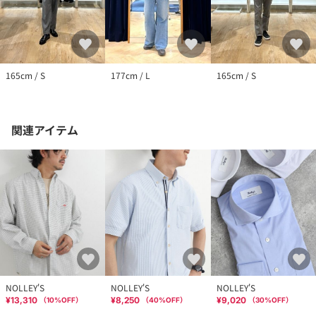
165cm / S
177cm / L
165cm / S
関連アイテム
NOLLEY'S
NOLLEY'S
NOLLEY'S
¥13,310
¥8,250
¥9,020
（
10
%OFF）
（
40
%OFF）
（
30
%OFF）