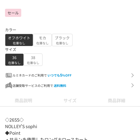
セール
カラー
オフホワイト
モカ
ブラック
在庫なし
在庫なし
在庫なし
サイズ
36
38
在庫なし
在庫なし
ルミネカードのご利用で
いつでも
5
%OFF
店舗受取サービスのご利用で
送料無料
商品説明
サイズ
商品詳細
◇26SS◇
NOLLEY'S sophi
◆Point
・サテンを使用したロングナロースカート