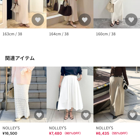
163cm / 38
164cm / 38
160cm / 38
関連アイテム
NOLLEY'S
NOLLEY'S
NOLLEY'S
¥16,500
¥7,480
¥6,435
（
60
%OFF）
（
55
%OFF）