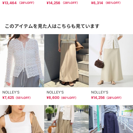
¥13,464
¥14,256
¥6,314
（
28
%OFF）
（
28
%OFF）
（
65
%OFF）