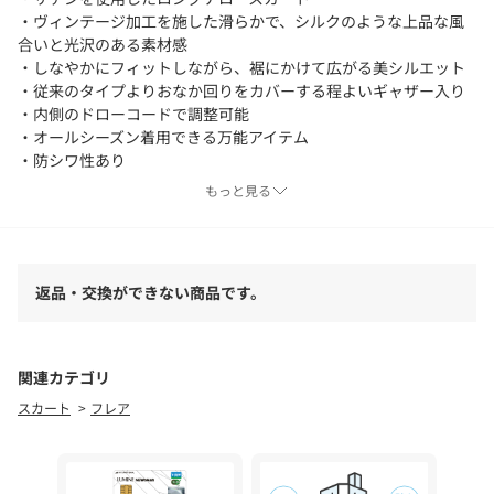
・ヴィンテージ加工を施した滑らかで、シルクのような上品な風
合いと光沢のある素材感
・しなやかにフィットしながら、裾にかけて広がる美シルエット
・従来のタイプよりおなか回りをカバーする程よいギャザー入り
・内側のドローコードで調整可能
・オールシーズン着用できる万能アイテム
・防シワ性あり
・裏付き
もっと見る
※生地の特性上、着丈に誤差が生じる場合がございますのでご了
承ください。
返品・交換ができない商品です。
●お取扱い上のご注意●
末永くご愛用頂くために、アテンションタグを必ずご確認の上、
着用又はお取り扱い下さい。
関連カテゴリ
気になる商品は、お気に入り登録がオススメです！
スカート
フレア
クーポン情報、入荷情報が、通知されるようになります。
※手洗い可