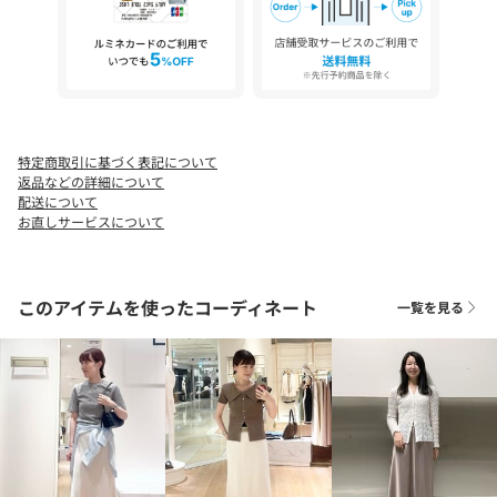
※店頭及び屋外での撮影画像は、光の当たり具合で色味が違って
見える場合があります。商品の色味は、スタジオ撮影の画像をご
参照下さい。
※商品画像に関しては出来る限り忠実に表示出来るよう努めてお
りますが、お客様がご利用のモニターの設定及び特性により、実
際の商品と比較し色味に若干の誤差が生じる場合があります。
※画像の商品はサンプルとなりますので実際の商品と仕様、加
特定商取引に基づく表記について
工、サイズが若干異なる場合がございます。
返品などの詳細について
配送について
お直しサービスについて
このアイテムを使ったコーディネート
一覧を見る