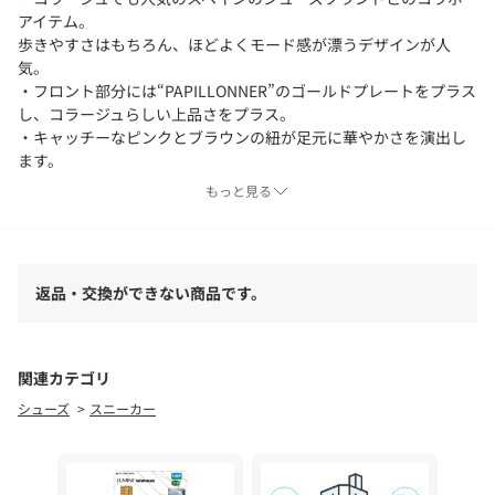
アイテム。
歩きやすさはもちろん、ほどよくモード感が漂うデザインが人
気。
・フロント部分には“PAPILLONNER”のゴールドプレートをプラス
し、コラージュらしい上品さをプラス。
・キャッチーなピンクとブラウンの紐が足元に華やかさを演出し
ます。
・ほどよいボリューム感のあるフォルムでカジュアルからきれい
もっと見る
めコーデの外しとしてもおすすめです。
【素材】
甲材・ポリエステル・豚ヌバック
返品・交換ができない商品です。
底材：合成底
【MOHI/モヒ】
熟練の靴職人が多い国スペインで誕生したシューズファクトリ
関連カテゴリ
ー。
シューズ
スニーカー
スペインで多く生産されるジュートを用いたシューズ"エスパドリ
ュー"を生産する メーカーの1つで、 中でもスマートなフォルムや
独特な細工が施されたレザーをアッパーに使用するなど、他には
ない独創的なデザインを得意とするブランドです。