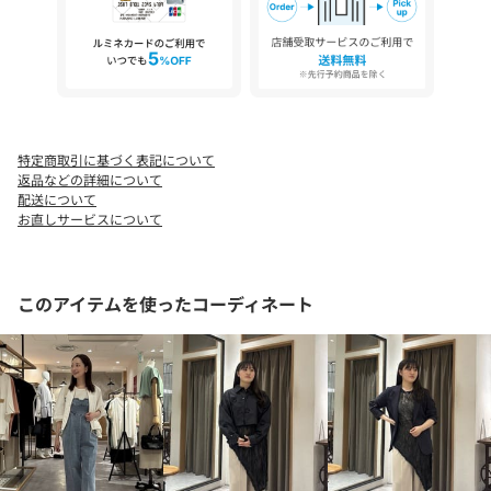
≪返品・交換について≫
・着用後、洗濯後の返品・交換は致しかねます。
・商品到着後、着用前に商品状態のご確認をお願い致します。
・ECサイトでご購入いただいた商品は、お修理を承っておりませ
ん。
特定商取引に基づく表記について
26SS
返品などの詳細について
【気になる商品は「お気に入り」登録を】
配送について
ハートマークをクリックし、お好きなカラーを選んでお気に入り
お直しサービスについて
に登録すると
入荷情報や残り1点の通知、完売カラーの再入荷、セール情報など
を受け取ることができます。
このアイテムを使ったコーディネート
※撮影場所やお使いのモニター環境により若干お色味が異なる場
合がございます。
特にロケの撮影では明るく見える傾向にございます。詳細撮影画
像で色味をお確かめくださいます様お願いいたします。
※サンプルで撮影をしております。若干の仕様が変更になる場合
がございますので予めご了承の上ご注文くださいますようお願い
いたします。