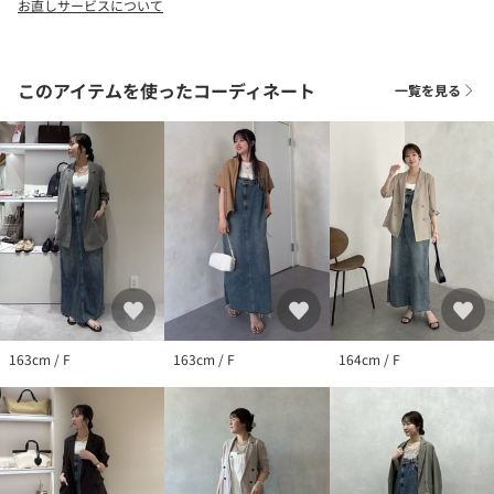
お直しサービスについて
を受けることができます。
〈 ブランドのお気に入り登録 〉
DOUDOUの新商品や再入荷、セール、クーポン配布などお得な情
このアイテムを使ったコーディネート
一覧を見る
報を受けることができます。
--------------------------------------
※生産の都合上、お届け時期が前後する場合がございます。
※掲載画像の商品の色味は、 撮影場所や光の当たり具合などによ
り色味が異なって見える場合がございます。
また、お客様のお使いのPC・スマートフォン等のモニター環境
などにより色味が異なって見える場合がございます。予めご了承
の上ご注文ください。
※着用、お取り扱いの際は、商品についている品質表示とアテン
ションタグを必ずご確認下さい。
163cm / F
163cm / F
164cm / F