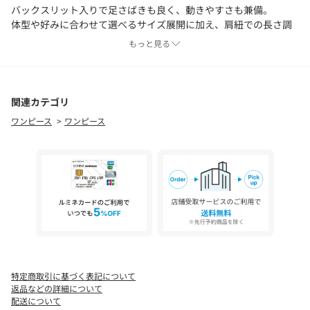
バックスリット入りで足さばきも良く、動きやすさも兼備。
体型や好みに合わせて選べるサイズ展開に加え、肩紐での長さ調
節も可能なため、幅広い身長の方に美しく着用いただけますよ。
もっと見る
-POINT -
・ヴィンテージ感のあるデザイン！
・肩紐調調整可能
関連カテゴリ
・サイズ展開あり！
ワンピース
ワンピース
--------------------------------
洗濯：手洗い可能
透け感：なし
裏地： なし
伸縮性： なし
光沢感：なし
--------------------------------
【♡をクリックでお得な情報をお知らせいたします 】
特定商取引に基づく表記について
〈 商品のお気に入り登録 〉
返品などの詳細について
お気に入りアイテムのお値下げ・再入荷・在庫ラスト1点など通知
配送について