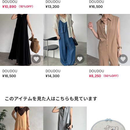
DOUDOU
DOUDOU
DOUDOU
¥10,890
¥13,200
¥16,500
（
10
%OFF）
DOUDOU
DOUDOU
DOUDOU
¥16,500
¥14,300
¥8,250
（
50
%OFF）