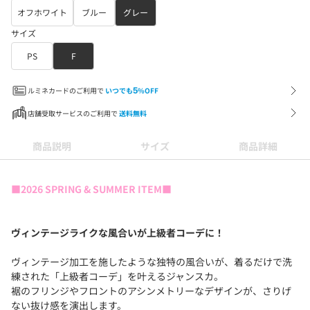
オフホワイト
ブルー
グレー
サイズ
PS
F
ルミネカードのご利用で
いつでも
5
%OFF
店舗受取サービスのご利用で
送料無料
商品説明
サイズ
商品詳細
■2026 SPRING & SUMMER ITEM■
ヴィンテージライクな風合いが上級者コーデに！
ヴィンテージ加工を施したような独特の風合いが、着るだけで洗
練された「上級者コーデ」を叶えるジャンスカ。
裾のフリンジやフロントのアシンメトリーなデザインが、さりげ
ない抜け感を演出します。