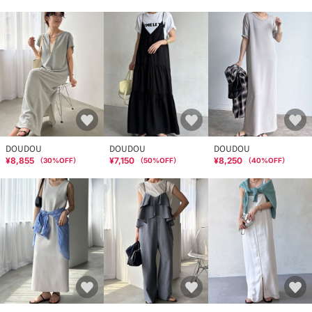
DOUDOU
DOUDOU
DOUDOU
¥8,855
¥7,150
¥8,250
（
30
%OFF）
（
50
%OFF）
（
40
%OFF）