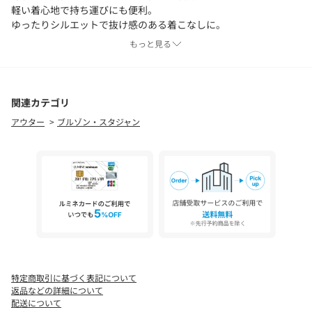
軽い着心地で持ち運びにも便利。
ゆったりシルエットで抜け感のある着こなしに。
季節の変わり目や冷房対策にも活躍しますよ！
もっと見る
- POINT -
・WEBでしか買えないアイテム
関連カテゴリ
・ふんわり軽い綿ローン素材を使用
アウター
ブルゾン・スタジャン
・繊細なフリルデザインが女性らしい印象
--------------------------------
洗濯表示：手洗い可能
透け感： ややあり
裏地： なし
伸縮性： ややあり
光沢感： なし
--------------------------------
【♡をクリックでお得な情報をお知らせいたします 】
特定商取引に基づく表記について
返品などの詳細について
〈 商品のお気に入り登録 〉
配送について