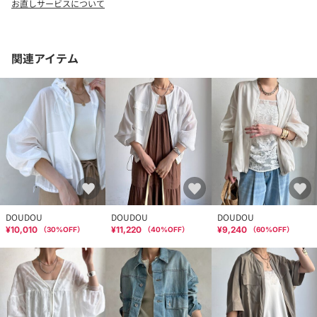
お直しサービスについて
お気に入りアイテムのお値下げ・再入荷・在庫ラスト1点など通知
を受けることができます。
〈 ブランドのお気に入り登録 〉
関連アイテム
DOUDOUの新商品や再入荷、セール、クーポン配布などお得な情
報を受けることができます。
--------------------------------------
※ 生産の都合上、お届け時期が前後する場合がございます。
※ 掲載画像の商品の色味は、 撮影場所や光の当たり具合などによ
り色味が異なって見える場合がございます。
また、お客様のお使いのPC・スマートフォン等のモニター環境
などにより色味が異なって見える場合がございます。予めご了承
の上ご注文ください。
※ 着用、お取り扱いの際は、商品についている品質表示とアテン
DOUDOU
DOUDOU
DOUDOU
ションタグを必ずご確認下さい。
¥10,010
¥11,220
¥9,240
（
30
%OFF）
（
40
%OFF）
（
60
%OFF）