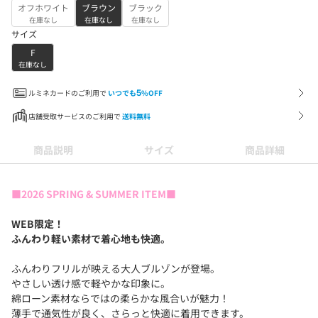
オフホワイト
ブラウン
ブラック
在庫なし
在庫なし
在庫なし
サイズ
F
在庫なし
ルミネカードのご利用で
いつでも
5
%OFF
店舗受取サービスのご利用で
送料無料
商品説明
サイズ
商品詳細
■2026 SPRING & SUMMER ITEM■
WEB限定！
ふんわり軽い素材で
着心地も快適。
ふんわりフリルが映える大人ブルゾンが登場。
やさしい透け感で軽やかな印象に。
綿ローン素材ならではの柔らかな風合いが魅力！
薄手で通気性が良く、さらっと快適に着用できます。