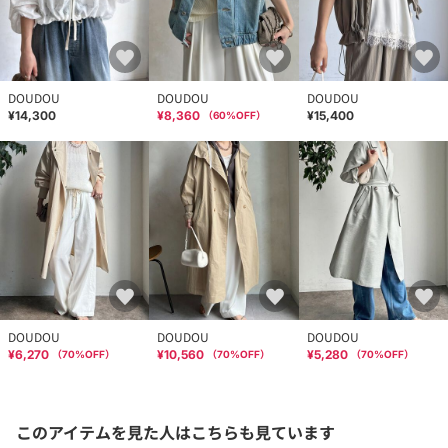
DOUDOU
DOUDOU
DOUDOU
¥14,300
¥8,360
¥15,400
（
60
%OFF）
DOUDOU
DOUDOU
DOUDOU
¥6,270
¥10,560
¥5,280
（
70
%OFF）
（
70
%OFF）
（
70
%OFF）