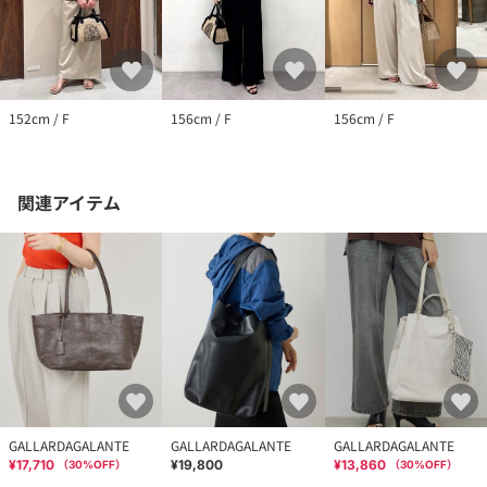
152cm / F
156cm / F
156cm / F
関連アイテム
GALLARDAGALANTE
GALLARDAGALANTE
GALLARDAGALANTE
¥17,710
¥19,800
¥13,860
（
30
%OFF）
（
30
%OFF）