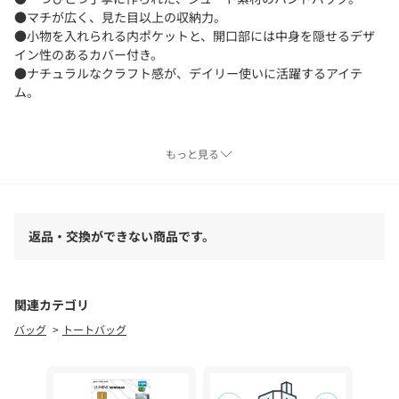
●マチが広く、見た目以上の収納力。
●小物を入れられる内ポケットと、開口部には中身を隠せるデザ
イン性のあるカバー付き。
●ナチュラルなクラフト感が、デイリー使いに活躍するアイテ
ム。
▼サイズ違いはこちら
もっと見る
GGZ1061312A0002 【Jhuri Shate】ハーフサークルバッグ/L
【Jhuri Shate】
ベンガル語でJhuri は“かご”。Shate は“一緒に” という意味。
返品・交換ができない商品です。
バングラデシュで黄金の糸と呼ばれる黄麻という植物繊維から作
られたジュートを、
一つ一つ職人技により繋ぎ合わせて形にしています。
作り手の思いも一緒に。かごと一緒に。
関連カテゴリ
バッグ
トートバッグ
【お取り扱いの注意】
・この製品は植物繊維（ジュート）を使用し、一つ一つ手作りで
生産しています。その為、ハンドメイドならではの歪みや個体差
がございます。