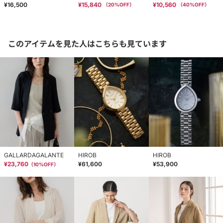
¥16,500
¥15,840
¥10,560
（
20
%OFF）
（
40
%OFF）