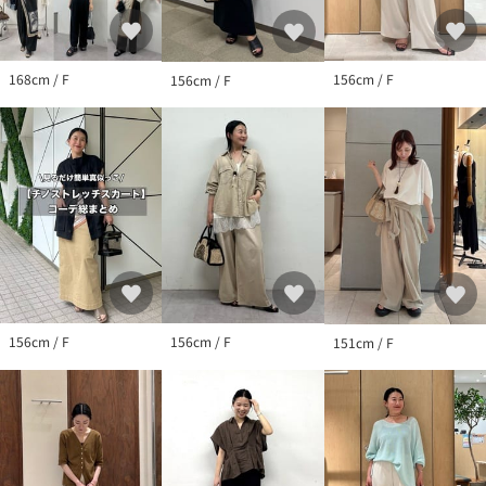
す。
◆気になる商品は「お気に入り」登録を◆
ハートマークをクリックし、お好きなカラーを選んでお気に入り
168cm / F
156cm / F
156cm / F
に登録すると
入荷情報や残り1点の通知、完売カラーの再入荷、セール情報など
を受け取ることができます。
156cm / F
156cm / F
151cm / F