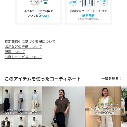
・ジュートは毛羽（細かい繊維）が抜けやすい性質のため、使用
しているうちに繊維が抜けて散らばったり、衣類に付着すること
があります。
・素材に表れるネップは天然繊維ならではの味としてご理解下さ
い。
・ジュートは独特の原料臭があります。においが気になる場合風
通しの良い場所で陰干しをすると軽減されます。
特定商取引に基づく表記について
・水濡れや摩擦などにより色落ちや色移りする可能性がありま
返品などの詳細について
す。色の薄い衣類等と合わせて使用する場合は特にご注意くださ
配送について
い。
お直しサービスについて
・湿気や汚れなどによりカビが発生する恐れがあります。高温多
湿を避けて風通しの良い場所で保管して下さい。
このアイテムを使ったコーディネート
一覧を見る
※画像の商品はサンプルです。
実際の商品と仕様、加工などが若干異なる場合があります。
また、生産過程上の都合により、洗濯表記や混率、サイズスペッ
ク等が多少変更になる可能性がございます。
予めご了承ください。
※トップの画像は、光の具合で色味が違って見える場合がありま