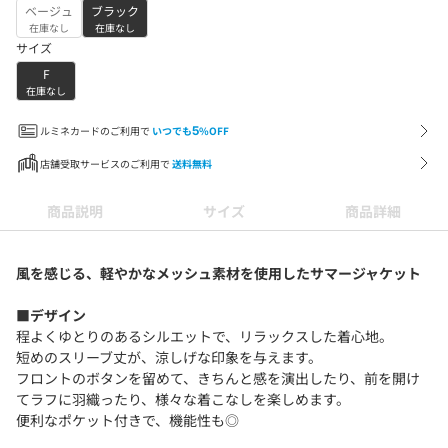
ベージュ
ブラック
在庫なし
在庫なし
サイズ
F
在庫なし
ルミネカードのご利用で
いつでも
5
%OFF
店舗受取サービスのご利用で
送料無料
商品説明
サイズ
商品詳細
風を感じる、軽やかなメッシュ素材を使用したサマージャケット
■デザイン
程よくゆとりのあるシルエットで、リラックスした着心地。
短めのスリーブ丈が、涼しげな印象を与えます。
フロントのボタンを留めて、きちんと感を演出したり、前を開け
てラフに羽織ったり、様々な着こなしを楽しめます。
便利なポケット付きで、機能性も◎