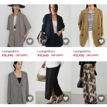
Loungedress
Loungedress
Loungedress
¥16,940
¥15,840
¥12,650
（
30
%OFF）
（
40
%OFF）
（
50
%OFF）