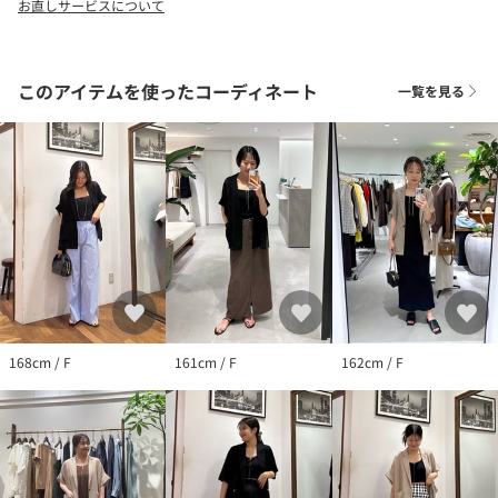
お直しサービスについて
す。
照明や光の当たり具合で色味が違って見える場合があります。
このアイテムを使ったコーディネート
一覧を見る
168cm / F
161cm / F
162cm / F