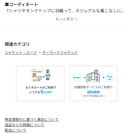
■コーディネート
Tシャツやタンクトップに羽織って、カジュアルな着こなしに。
ワンピースやブラウスに羽織って、きれいめな着こなしに。
もっと見る
合わせるものによって印象がガラリと変わる、万能アイテムで
す。
■素材・洗濯表記
関連カテゴリ
素材：ポリエステル50% レーヨン50%
ジャケット・スーツ
テーラードジャケット
洗濯表記：手洗い可
【お気に入り登録でお得な情報をお知らせいたします 】
完売カラーの再入荷やラスト１点の通知、セールの通知を受けと
ることができます。
【ブランドのお気に入り登録】
新商品や再入荷、いち早くセールやクーポンなどのブランドの情
報を受けとることができます。
生産の都合上、お届け時期が前後する場合がございます。
特定商取引に基づく表記について
システムの都合上、店舗より入荷が遅れる場合がございます。
返品などの詳細について
実際にお届けする商品と仕様やサイズが異なる場合がございま
配送について