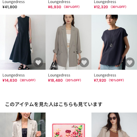
Loungedress
Loungedress
Loungedress
¥41,800
¥6,930
¥12,320
（
30
%OFF）
（
30
%OFF）
Loungedress
Loungedress
Loungedress
¥14,630
¥18,480
¥7,920
（
30
%OFF）
（
20
%OFF）
（
10
%OFF）