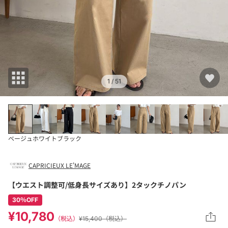
1
/ 51
ベージュ
ホワイト
ブラック
CAPRICIEUX LE'MAGE
【ウエスト調整可/低身長サイズあり】2タックチノパン
30％OFF
¥10,780
（税込）
¥15,400（税込）