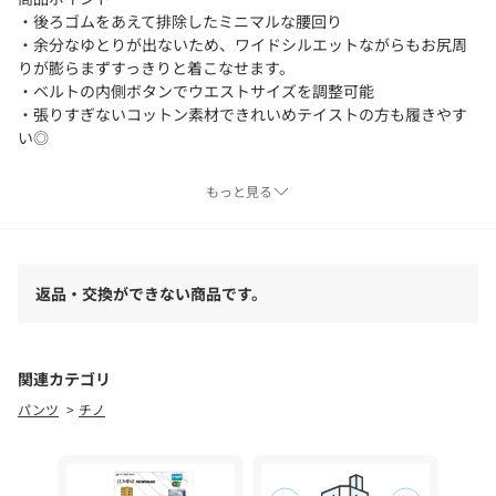
・後ろゴムをあえて排除したミニマルな腰回り
・余分なゆとりが出ないため、ワイドシルエットながらもお尻周
りが膨らまずすっきりと着こなせます。
・ベルトの内側ボタンでウエストサイズを調整可能
・張りすぎないコットン素材できれいめテイストの方も履きやす
い◎
スタイリングポイント
もっと見る
・甘めやきれいめトップスとのミックスコーデがおすすめ
【ホワイト着用アイテム①】チェックギャザーブラウス
返品・交換ができない商品です。
【ホワイト着用アイテム➁】参考商品
【ベージュ着用アイテム】参考商品
【ブラック着用アイテム】1ポイントボートネックTシャツ
関連カテゴリ
パンツ
チノ
＊＊＊＊＊＊＊＊＊＊＊＊＊＊＊＊＊＊＊＊＊＊
透け感：ホワイトのみややあり
裏地：なし
伸縮性：ややあり