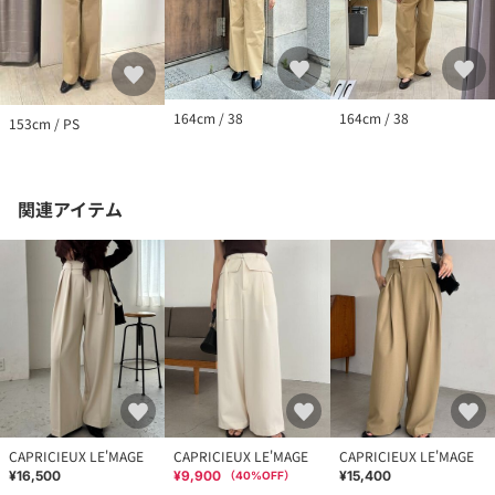
164cm / 38
164cm / 38
153cm / PS
関連アイテム
CAPRICIEUX LE'MAGE
CAPRICIEUX LE'MAGE
CAPRICIEUX LE'MAGE
¥16,500
¥9,900
¥15,400
（
40
%OFF）