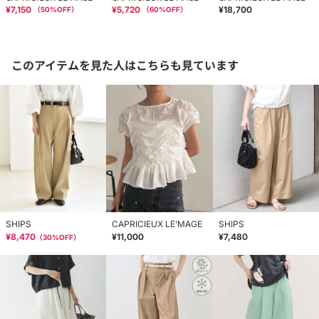
¥7,150
¥5,720
¥18,700
（
50
%OFF）
（
60
%OFF）