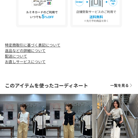
光沢感：なし
＊＊＊＊＊＊＊＊＊＊＊＊＊＊＊＊＊＊＊＊＊＊
▼洗濯方法
手洗い可能
特定商取引に基づく表記について
返品などの詳細について
※撮影場所やお使いのモニター環境により若干お色味が異なる場
配送について
合がございます。
お直しサービスについて
特にロケの撮影では明るく見える傾向にございます。
※商品はサンプルで撮影をしております。若干の仕様が変更にな
る場合がございますので予めご了承の上ご注文くださいますよう
このアイテムを使ったコーディネート
一覧を見る
お願いいたします。
※濃色製品は、色移りすることがありますので、他の物と分けて
洗濯してください。
▼商品のお気に入り登録
完売カラーの再入荷通知や、ラスト1点の通知、セールの通知も受
け取ることができます。
▼ブランドのお気に入り登録