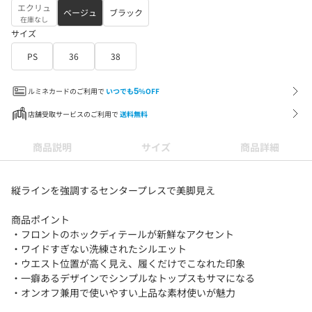
エクリュ
ベージュ
ブラック
在庫なし
サイズ
PS
36
38
ルミネカードのご利用で
いつでも
5
%OFF
店舗受取サービスのご利用で
送料無料
商品説明
サイズ
商品詳細
縦ラインを強調するセンタープレスで美脚見え
商品ポイント
・フロントのホックディテールが新鮮なアクセント
・ワイドすぎない洗練されたシルエット
・ウエスト位置が高く見え、履くだけでこなれた印象
・一癖あるデザインでシンプルなトップスもサマになる
・オンオフ兼用で使いやすい上品な素材使いが魅力