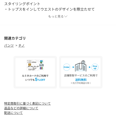
スタイリングポイント
・トップスをインしてウエストのデザインを際立たせて
・シアージャケットを羽織って抜け感のある大人コーデに
もっと見る
【ベージュ着用アイテム】【バックオープン】カップ付アメスリタ
ンク
【ブラック着用アイテム】【前後2way／トレンド顔】パイピング
関連カテゴリ
アメスリタンク
パンツ
チノ
【エクリュ着用アイテム】【接触冷感】ハーフネックフレンチニ
ット
＊＊＊＊＊＊＊＊＊＊＊＊＊＊＊＊＊＊＊＊＊＊
透け感：なし
裏地：エクリュのみあり
伸縮性：ややあり
光沢感：なし
＊＊＊＊＊＊＊＊＊＊＊＊＊＊＊＊＊＊＊＊＊＊
特定商取引に基づく表記について
返品などの詳細について
配送について