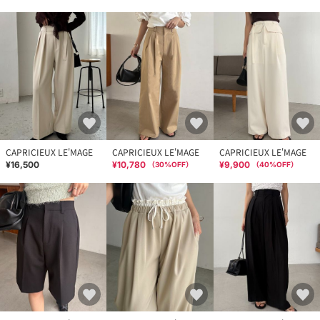
CAPRICIEUX LE'MAGE
CAPRICIEUX LE'MAGE
CAPRICIEUX LE'MAGE
¥16,500
¥10,780
¥9,900
（
30
%OFF）
（
40
%OFF）