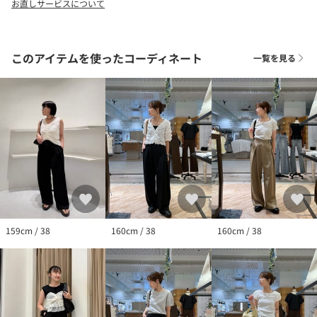
お直しサービスについて
▼洗濯方法
手洗い可能
このアイテムを使ったコーディネート
一覧を見る
※撮影場所やお使いのモニター環境により若干お色味が異なる場
合がございます。
特にロケの撮影では明るく見える傾向にございます。
※商品はサンプルで撮影をしております。若干の仕様が変更にな
る場合がございますので予めご了承の上ご注文くださいますよう
お願いいたします。
※濃色製品は、色移りすることがありますので、他の物と分けて
洗濯してください。
▼商品のお気に入り登録
完売カラーの再入荷通知や、ラスト1点の通知、セールの通知も受
け取ることができます。
159cm / 38
160cm / 38
160cm / 38
▼ブランドのお気に入り登録
新商品や再入荷など、いち早くブランドのお得な情報を受け取る
ことができます。