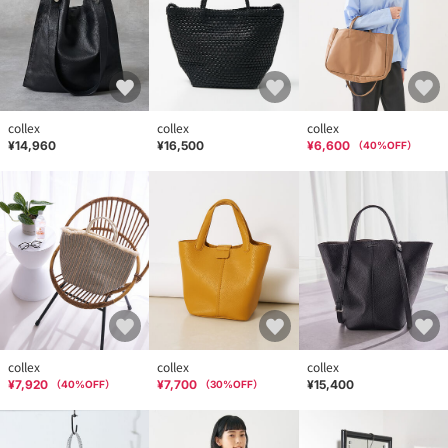
collex
collex
collex
¥14,960
¥16,500
¥6,600
（
40
%OFF）
collex
collex
collex
¥7,920
¥7,700
¥15,400
（
40
%OFF）
（
30
%OFF）