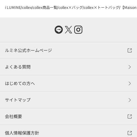
i LUMINE
collex
collex商品一覧
collex×バッグ
collex×トートバッグ
【Maiso
ルミネ公式ホームページ
よくある質問
はじめての方へ
サイトマップ
会社概要
個人情報保護方針