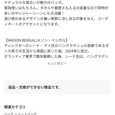
ナチュラルな風合いが魅力のバッグ。
普段使いはもちろん、タオルや着替えも入るの容量なので荷物が
多い日やレジャーシーンにも大活躍！
透け感のあるデザインが暑い季節に涼し気な印象を与え、コーデ
ィネートのアクセントになります。
【MAISON BENGAL/メゾン・ベンガル】
ディレクターのシーナ・ デイ氏がバングラデシュの首都であるダ
ッカ県での生活から英国に戻った後、2004年に設立。
ボランティア業界で数年勤務した後、シーナ氏は、バングラデシ
ュの最も貧困地域で見た織物とかご作りの伝統的な職人技に感銘
もっと見る
を受けました。彼女は英国へ戻る際にフェアトレードの会社を設
立することを決心。黄麻やホグラ草（地元の海草）などの地元産
の天然素材のみを使用し、地元のフェアトレードパートナー組織
との協力により、様々な商品を開発しました。
返品・交換ができない商品です。
関連カテゴリ
バッグ
トートバッグ