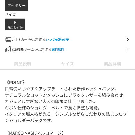
アイボリー
サイズ
F
残りわずか
ルミネカードのご利用で
いつでも
5
%OFF
店舗受取サービスのご利用で
送料無料
商品説明
サイズ
商品詳細
《POINT》
日常使いしやすくアップデートされた新作メッシュバッグ。
ナチュラルなコットンメッシュにブラックレザーを組み合わせ、
カジュアルすぎない大人の印象に仕上げました。
ギボシ仕様のショルダーベルトで長さ調整も可能。
イタリアの職人技が光る、シンプルながらこだわりの詰まったワ
ンショルダーバッグです。
【MARCO MASI /マルコマージ】