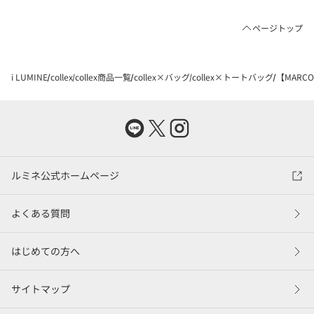
ページトップ
i LUMINE
collex
collex商品一覧
collex×バッグ
collex×トートバッグ
【MARC
ルミネ公式ホームページ
よくある質問
はじめての方へ
サイトマップ