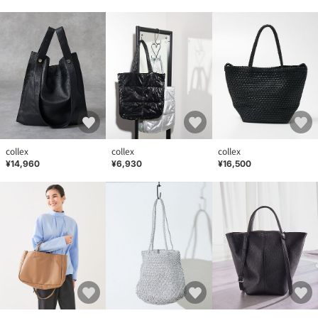
collex
collex
collex
¥14,960
¥6,930
¥16,500