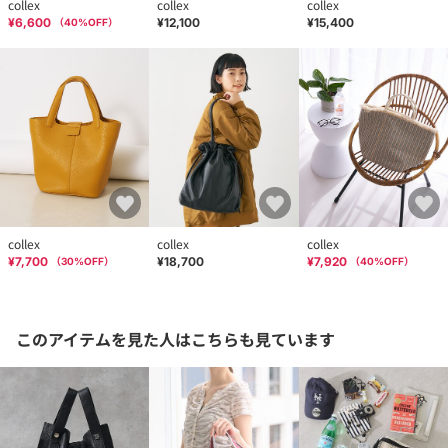
collex
collex
collex
¥6,600
¥12,100
¥15,400
（
40
%OFF）
collex
collex
collex
¥7,700
¥18,700
¥7,920
（
30
%OFF）
（
40
%OFF）