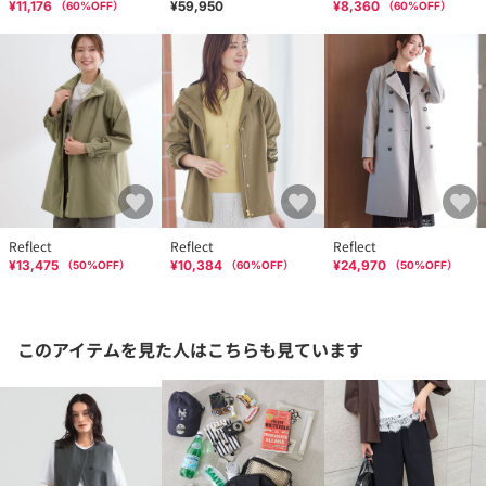
¥11,176
¥59,950
¥8,360
（
60
%OFF）
（
60
%OFF）
Reflect
Reflect
Reflect
¥13,475
¥10,384
¥24,970
（
50
%OFF）
（
60
%OFF）
（
50
%OFF）