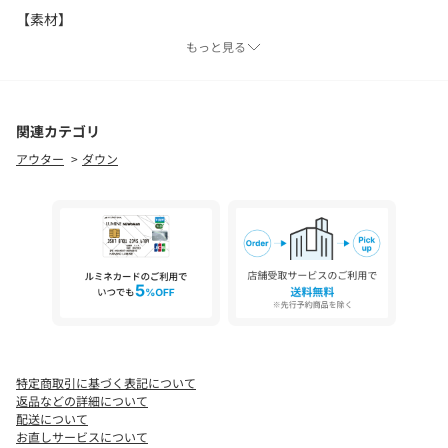
【素材】
細番のマイクロファイバーを使用してソフトな風合いを実現した
もっと見る
素材です。
生地の裏面に高圧力で熱をかけることで表面の機密性を高め、繊
細かつ上品な光沢感を出しています。
関連カテゴリ
【仕様】
アウター
ダウン
・ポケット数：横×2
・裏地あり
※照明の関係により、実際よりも色味が違って見える場合があり
ます。また、パソコン・スマートフォンなどの環境により、若干
製品と画像のカラーが異なる場合もございます。
特定商取引に基づく表記について
返品などの詳細について
配送について
お直しサービスについて