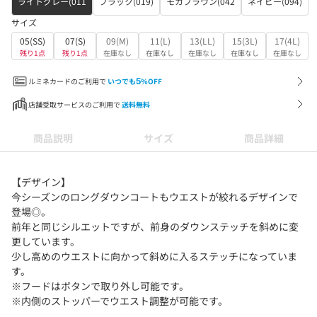
ライトグレー(011
ブラック(019)
モカブラウン(042
ネイビー(094)
サイズ
05(SS)
07(S)
09(M)
11(L)
13(LL)
15(3L)
17(4L)
残り1点
残り1点
在庫なし
在庫なし
在庫なし
在庫なし
在庫なし
ルミネカードのご利用で
いつでも
5
%OFF
店舗受取サービスのご利用で
送料無料
商品説明
サイズ
商品詳細
【デザイン】
今シーズンのロングダウンコートもウエストが絞れるデザインで
登場◎。
前年と同じシルエットですが、前身のダウンステッチを斜めに変
更しています。
少し高めのウエストに向かって斜めに入るステッチになっていま
す。
※フードはボタンで取り外し可能です。
※内側のストッパーでウエスト調整が可能です。