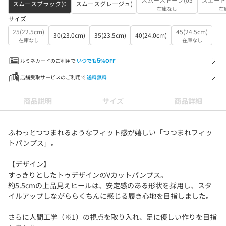
スムースブラック(0
スムースグレージュ(
在庫なし
在
サイズ
25(22.5cm)
45(24.5cm)
30(23.0cm)
35(23.5cm)
40(24.0cm)
在庫なし
在庫なし
ルミネカードのご利用で
いつでも
5
%OFF
店舗受取サービスのご利用で
送料無料
商品説明
サイズ
商品詳細
ふわっとつつまれるようなフィット感が嬉しい「つつまれフィッ
トパンプス」。
【デザイン】
すっきりとしたトゥデザインのVカットパンプス。
約5.5cmの上品見えヒールは、安定感のある形状を採用し、スタ
イルアップしながららくちんに感じる履き心地を目指しました。
さらに人間工学（※1）の視点を取り入れ、足に優しい作りを目指