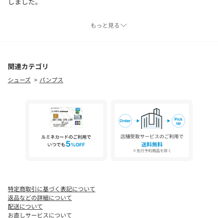
しました。
・5mmのクッションインソールを内側全体に敷き詰め、足のあた
もっと見る
る甲部分にもジャージ素材を貼ることでふわっと感じる気持ちの
いい足入れに仕上げております。
・弊社通常展開のデザインパンプスより、足幅をゆったりした設
関連カテゴリ
計にしております。
シューズ
パンプス
・底面は滑りにくい刻み入りのアウトソールを使用しており、屈
曲性がよく、足についてくるので歩きやすいのが嬉しい。歩行時
にも安心していただけるよう、こだわりを持って作ったパンプス
です。
サイズは22.5～24.5の5サイズ展開です。
【人間工学とは】（※1）
人間が可能な限り自然な動きや状態で使えるように物や環境を設
特定商取引に基づく表記について
計し、実際のデザインに活かす学問の一つ。
返品などの詳細について
groveでは、人間工学に基づき商品開発をしているアイテムをご用
配送について
お直しサービスについて
意しています。