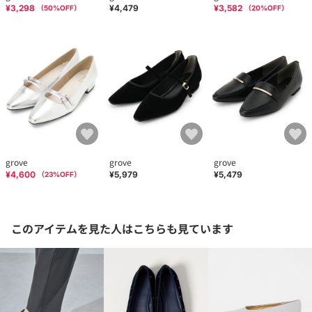
¥3,298
¥4,479
¥3,582
（
50
%OFF）
（
20
%OFF）
grove
grove
grove
¥4,600
¥5,979
¥5,479
（
23
%OFF）