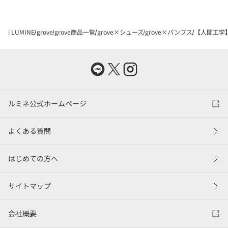
i LUMINE
grove
grove商品一覧
grove×シューズ
grove×パンプス
【人間工学
ルミネ公式ホームページ
よくある質問
はじめての方へ
サイトマップ
会社概要