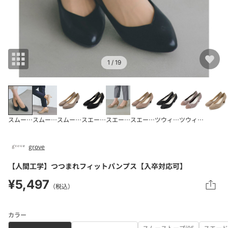
1
/ 19
スムースブラック(0
スムースグレージュ(
スムーストープ(05
スエードブラック(4
スエードグレージュ(
スエードトープ(45
ツウィードブラック(
ツウィードトープ
grove
【人間工学】つつまれフィットパンプス【入卒対応可】
¥5,497
（税込）
カラー
スムーストープ(05
スエード