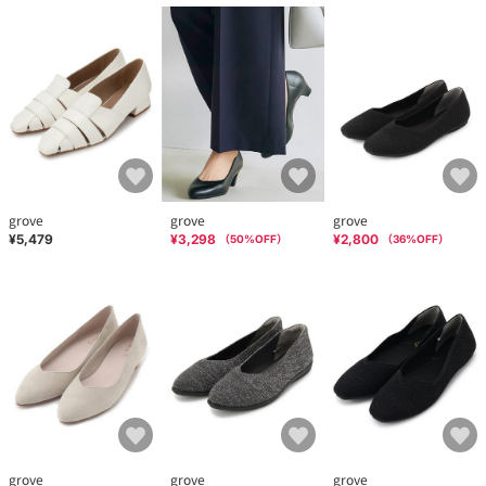
grove
grove
grove
¥5,479
¥3,298
¥2,800
（
50
%OFF）
（
36
%OFF）
grove
grove
grove