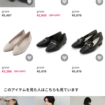
grove
grove
grove
¥5,497
¥2,800
¥5,979
（
36
%OFF）
grove
grove
grove
¥3,298
¥5,479
¥5,479
（
50
%OFF）