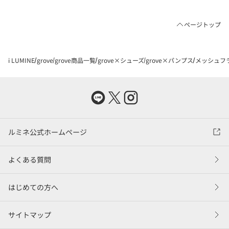
ページトップ
i LUMINE
grove
grove商品一覧
grove×シューズ
grove×パンプス
メッシュフ
ルミネ公式ホームページ
よくある質問
はじめての方へ
サイトマップ