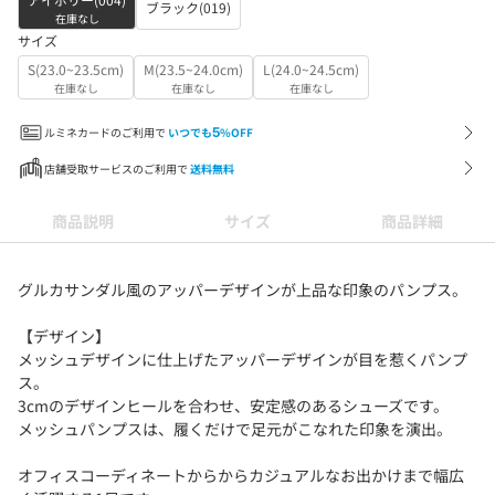
ブラック(019)
在庫なし
サイズ
S(23.0~23.5cm)
M(23.5~24.0cm)
L(24.0~24.5cm)
在庫なし
在庫なし
在庫なし
ルミネカードのご利用で
いつでも
5
%OFF
店舗受取サービスのご利用で
送料無料
商品説明
サイズ
商品詳細
グルカサンダル風のアッパーデザインが上品な印象のパンプス。
【デザイン】
メッシュデザインに仕上げたアッパーデザインが目を惹くパンプ
ス。
3cmのデザインヒールを合わせ、安定感のあるシューズです。
メッシュパンプスは、履くだけで足元がこなれた印象を演出。
オフィスコーディネートからからカジュアルなお出かけまで幅広