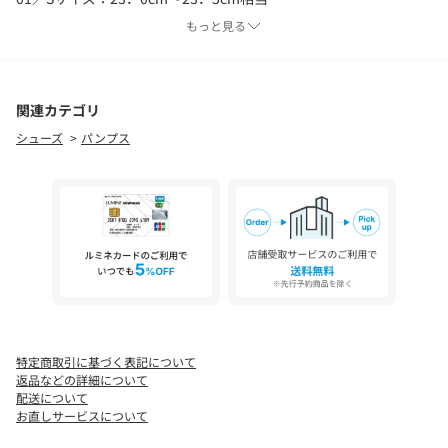
02／Mサイズ：23．5cm～24．0cm相当
もっと見る
03／Lサイズ：24．0cm～24．5cm相当
※照明の関係により、実際よりも色味が違って見える場合があり
関連カテゴリ
ます。また、パソコン・スマートフォンなどの環境により、若干
シューズ
パンプス
製品と画像のカラーが異なる場合もございます。
特定商取引に基づく表記について
返品などの詳細について
配送について
お直しサービスについて