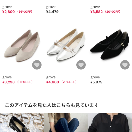
grove
grove
grove
¥2,800
¥4,479
¥3,582
（
36
%OFF）
（
20
%OFF）
grove
grove
grove
¥3,298
¥4,600
¥5,979
（
50
%OFF）
（
23
%OFF）