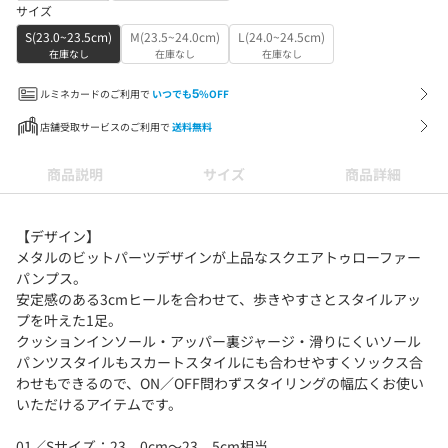
サイズ
S(23.0~23.5cm)
M(23.5~24.0cm)
L(24.0~24.5cm)
在庫なし
在庫なし
在庫なし
ルミネカードのご利用で
いつでも
5
%OFF
店舗受取サービスのご利用で
送料無料
商品説明
サイズ
商品詳細
【デザイン】
メタルのビットパーツデザインが上品なスクエアトゥローファー
パンプス。
安定感のある3cmヒールを合わせて、歩きやすさとスタイルアッ
プを叶えた1足。
クッションインソール・アッパー裏ジャージ・滑りにくいソール
パンツスタイルもスカートスタイルにも合わせやすくソックス合
わせもできるので、ON／OFF問わずスタイリングの幅広くお使い
いただけるアイテムです。
01／Sサイズ：23．0cm～23．5cm相当