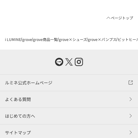
ページトップ
i LUMINE
grove
grove商品一覧
grove×シューズ
grove×パンプス
ビットヒー
ルミネ公式ホームページ
よくある質問
はじめての方へ
サイトマップ