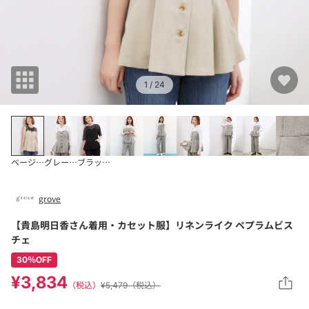
1
/ 24
ベージュ(052)
グレー(012)
ブラック(019)
grove
【貴島明日香さん着用・カセット服】リネンライク ペプラムビス
チェ
30％OFF
¥3,834
（税込）
¥5,479（税込）