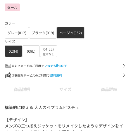
セール
カラー
グレー(012)
ブラック(019)
ベージュ(052)
サイズ
04(LL)
02(M)
03(L)
在庫なし
ルミネカードのご利用で
いつでも
5
%OFF
店舗受取サービスのご利用で
送料無料
商品説明
サイズ
商品詳細
構築的に映える 大人のペプラムビスチェ
【デザイン】
メンズの三つ揃えジャケットをリメイクしたようなデザインをイ