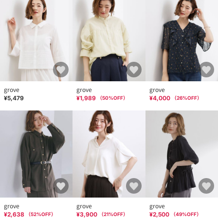
grove
grove
grove
¥5,479
¥1,989
¥4,000
（
50
%OFF）
（
26
%OFF）
grove
grove
grove
¥2,638
¥3,900
¥2,500
（
52
%OFF）
（
21
%OFF）
（
49
%OFF）