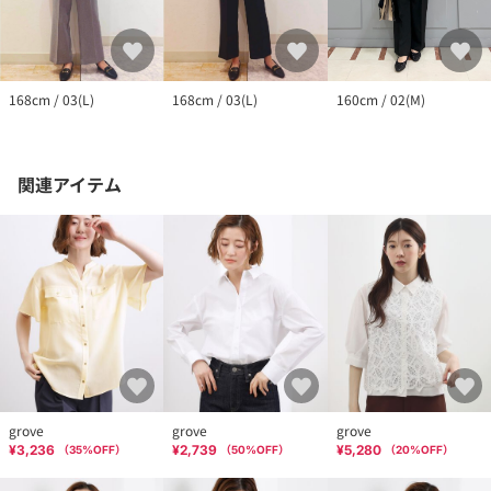
168cm / 03(L)
168cm / 03(L)
160cm / 02(M)
関連アイテム
grove
grove
grove
¥3,236
¥2,739
¥5,280
（
35
%OFF）
（
50
%OFF）
（
20
%OFF）