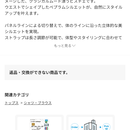
メージした、クラシカルムード漂うビスチェです。
ウエストでシェイプしたペプラムシルエットが、自然にスタイル
アップを叶えます。
パネルラインによる切り替えで、体のラインに沿った立体的な美
シルエットを実現。
ストラップは長さ調節が可能で、体型やスタイリングに合わせて
フィット感を調整できます。
もっと見る
後ろ身頃にはゴムシャーリングとベルトを施し、快適な着心地と
デザイン性を両立。
ベルト部分の尾錠バックルが、さりげないアクセントになってい
返品・交換ができない商品です。
ます。
【素材】
さらりとしたドライタッチのリネンライク素材を使用。
関連カテゴリ
麻のようなスラブ感があり、軽やかで涼しげな印象に仕上がって
トップス
シャツ・ブラウス
います。
ご自宅で手洗いしていただける仕様で、デイリーに取り入れやす
い素材感です。
【スタイリング】