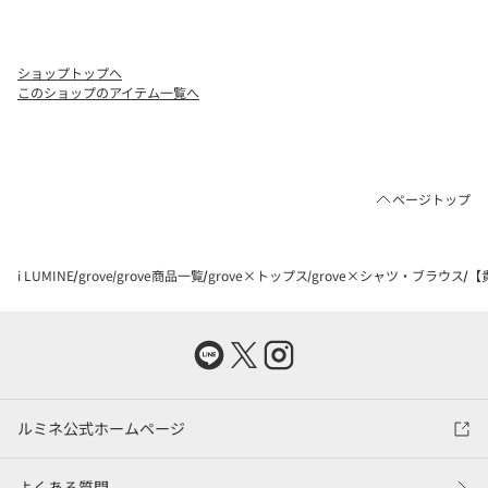
ショップトップへ
このショップのアイテム一覧へ
ページトップ
i LUMINE
grove
grove商品一覧
grove×トップス
grove×シャツ・ブラウス
【
ルミネ公式ホームページ
よくある質問