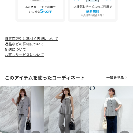
同素材のカラーレスジャケット（768－45023）やソフトフレアパ
ンツ（768－65032）と合わせた、セットアップスタイルがおすす
めです。
シャツやカットソーに重ねれば、トレンド感のあるレイヤードコ
ーデが完成。
単品使いでも、コーディネートの主役として活躍します。
特定商取引に基づく表記について
返品などの詳細について
【ドライリネンライクシリーズ】
配送について
768－45023 カラーレスジャケット
お直しサービスについて
768－65032 イージーソフトフレアパンツ
768－85026 ペプラムビスチェ
このアイテムを使ったコーディネート
一覧を見る
【仕様】
・ポケット数：横×2
※照明の関係により、実際よりも色味が違って見える場合があり
ます。また、パソコン・スマートフォンなどの環境により、若干
製品と画像のカラーが異なる場合もございます。