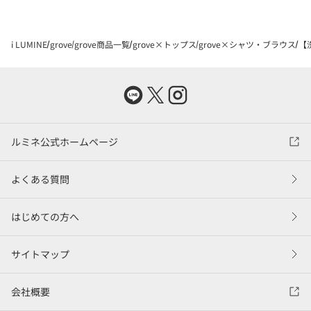
i LUMINE
grove
grove商品一覧
grove×トップス
grove×シャツ・ブラウス
【
ルミネ公式ホームページ
よくある質問
はじめての方へ
サイトマップ
会社概要