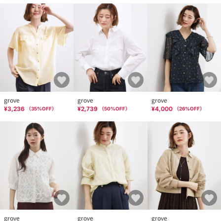
grove
grove
grove
¥3,236
¥2,739
¥4,000
（
35
%OFF）
（
50
%OFF）
（
26
%OFF）
grove
grove
grove