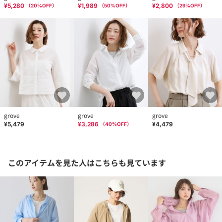
¥5,280
¥1,989
¥2,800
（
20
%OFF）
（
50
%OFF）
（
29
%OFF）
grove
grove
grove
¥5,479
¥3,286
¥4,479
（
40
%OFF）