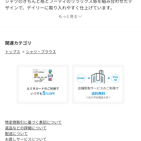
シャツのきちんと感とフーディのリラックス感を組み合わせたデ
ザインで、デイリーに取り入れやすく仕上げています。
フロントには貝調ボタンを使用し、涼しげなアクセントを添えま
もっと見る
した。
【素材】
透明感のある軽やかなストライプ素材を使用。
関連カテゴリ
ナチュラルな風合いがあり、涼しげな表情を楽しめます。
トップス
シャツ・ブラウス
【スタイリング】
デニムやワイドパンツと合わせたカジュアルスタイルがおすす
め。
スカートと合わせれば、爽やかな大人カジュアルな着こなしが完
成します。
【仕様】
・ポケット数：胸元×1
特定商取引に基づく表記について
※照明の関係により、実際よりも色味が違って見える場合があり
返品などの詳細について
ます。また、パソコン・スマートフォンなどの環境により、若干
配送について
お直しサービスについて
製品と画像のカラーが異なる場合もございます。