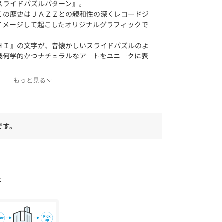
スライドパズルパターン』。
Ｉの歴史はＪＡＺＺとの親和性の深くレコードジ
イメージして起こしたオリジナルグラフィックで
ＨＩ』の文字が、昔懐かしいスライドパズルのよ
幾何学的かつナチュラルなアートをユニークに表
フィックをさりげなくシャドー柄で表現しスタイ
もっと見る
ァブリックに落とし込み、特徴的でありながら着
上げてます。
ルやスラックスと合わせたシックなコーデまで多
です。
々なスタイリングに取り入れやすくデイリーに活
よりも色味が違って見える場合があります。ま
ー
ォンなどの環境により、若干製品と画像のカラー
。