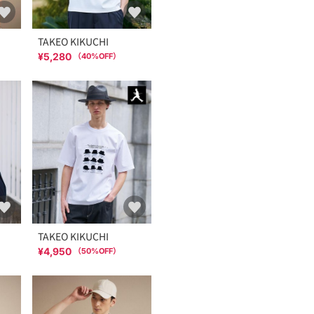
TAKEO KIKUCHI
¥5,280
（
40
%OFF）
TAKEO KIKUCHI
¥4,950
（
50
%OFF）