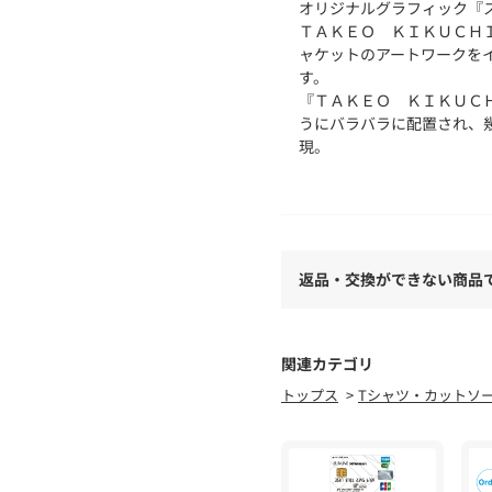
オリジナルグラフィック『
ＴＡＫＥＯ ＫＩＫＵＣＨ
ャケットのアートワークを
す。
『ＴＡＫＥＯ ＫＩＫＵＣ
うにバラバラに配置され、
現。
インパクトある大胆なグラ
リングに取り入れやすいフ
まわしやすいアイテムに仕
カジュアルなデニムスタイ
彩な着回し力あり。
返品・交換ができない商品
シンプルなシルエットは様
躍します。
関連カテゴリ
※照明の関係により、実際
トップス
Tシャツ・カットソ
た、パソコン・スマートフ
が異なる場合もございます