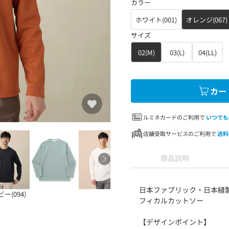
カラー
ホワイト(001)
オレンジ(067)
サイズ
02(M)
03(L)
04(LL)
カー
ルミネカードのご利用で
いつでも
店舗受取サービスのご利用で
送料
商品説明
日本ファブリック・日本縫
ー(094)
フィカルカットソー
【デザインポイント】