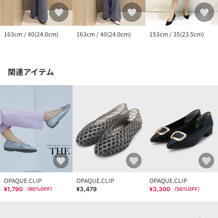
163cm / 40(24.0cm)
163cm / 40(24.0cm)
153cm / 35(23.5cm)
関連アイテム
OPAQUE.CLIP
OPAQUE.CLIP
OPAQUE.CLIP
¥1,790
¥3,479
¥3,300
（
60
%OFF）
（
50
%OFF）