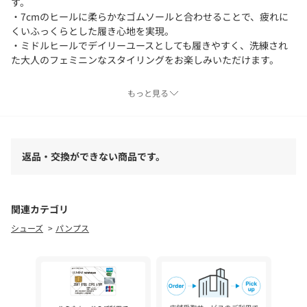
す。
・7cmのヒールに柔らかなゴムソールと合わせることで、疲れに
くいふっくらとした履き心地を実現。
・ミドルヒールでデイリーユースとしても履きやすく、洗練され
た大人のフェミニンなスタイリングをお楽しみいただけます。
【素材】
もっと見る
・クリーンな印象のあるスムースレザー調を使用。
・アッパー内側にも柔らかなジャージで切り替え、インソール全
体に低反発クッション。
・インソールのつま先には抗菌防臭加工を施したジャージで切り
返品・交換ができない商品です。
替えをして、毎日履いても安心な機能を付けました。
・ソックス合わせでスタイリングに変化をつけたり、オールシー
ズン飽きずに重宝いただけるおすすめの一足です。
・ベーシックなブラック・ベージュの2色展開。
関連カテゴリ
※ブラック2色（019／119）とベージュ2色（052／152）はコー
シューズ
パンプス
ドが異なるだけで全く同じものです。
※この製品のつま先部分には、抗菌防臭加工を施した素材を使用
しております。この効果は永久的ではありません。