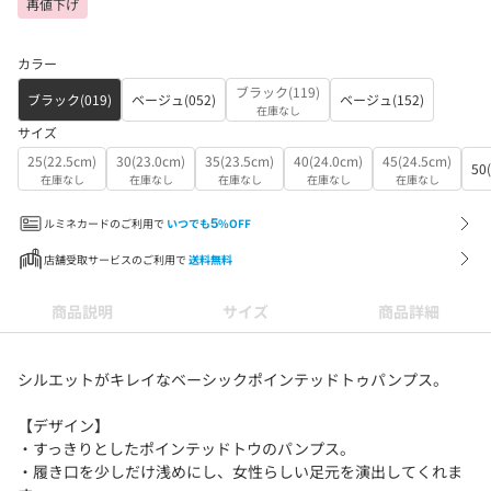
再値下げ
カラー
ブラック(119)
ブラック(019)
ベージュ(052)
ベージュ(152)
在庫なし
サイズ
25(22.5cm)
30(23.0cm)
35(23.5cm)
40(24.0cm)
45(24.5cm)
50
在庫なし
在庫なし
在庫なし
在庫なし
在庫なし
ルミネカードのご利用で
いつでも
5
%OFF
店舗受取サービスのご利用で
送料無料
商品説明
サイズ
商品詳細
シルエットがキレイなベーシックポインテッドトゥパンプス。
【デザイン】
・すっきりとしたポインテッドトウのパンプス。
・履き口を少しだけ浅めにし、女性らしい足元を演出してくれま