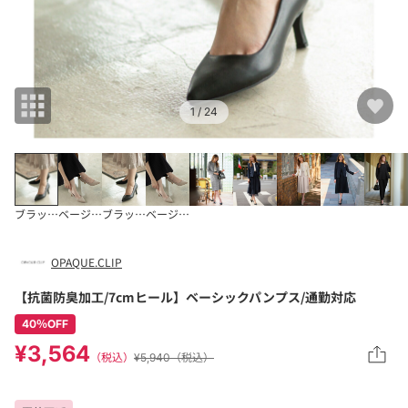
1
/ 24
ブラック(019)
ベージュ(052)
ブラック(119)
ベージュ(152)
OPAQUE.CLIP
【抗菌防臭加工/7cmヒール】ベーシックパンプス/通勤対応
40％OFF
¥3,564
（税込）
¥5,940（税込）