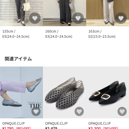
163cm /
160cm /
155cm /
02(23.0~23.5cm)
03(24.0~24.5cm)
03(24.0~24.5cm)
関連アイテム
OPAQUE.CLIP
OPAQUE.CLIP
OPAQUE.CLIP
¥1,790
¥3,479
¥3,300
（
60
%OFF）
（
50
%OFF）