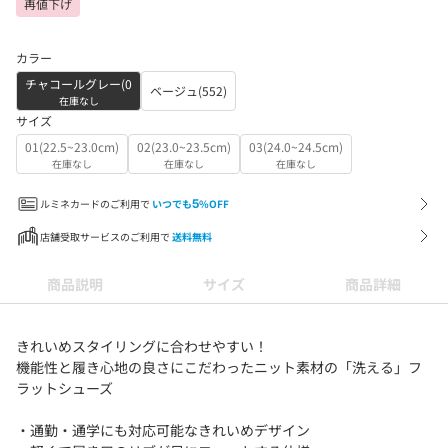
再値下げ
カラー
チャコールグレー(0
ベージュ(552)
在庫なし
サイズ
01(22.5~23.0cm)
02(23.0~23.5cm)
03(24.0~24.5cm)
在庫なし
在庫なし
在庫なし
ルミネカードのご利用で
いつでも
5
%OFF
店舗受取サービスのご利用で
送料無料
商品説明
サイズ
商品詳細
きれいめスタイリングに合わせやすい！
機能性と履き心地の良さにこだわったニット素材の「洗える」フ
ラットシューズ
・通勤・通学にも対応可能なきれいめデザイン