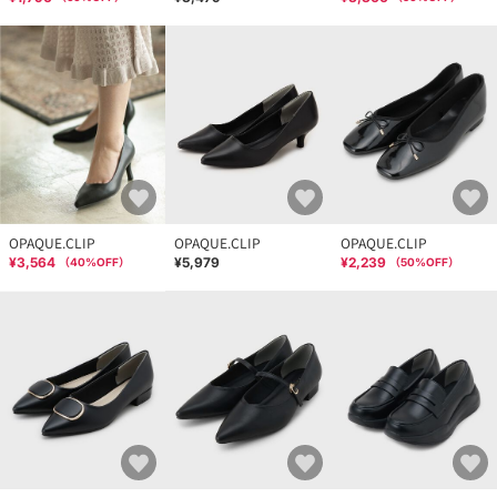
OPAQUE.CLIP
OPAQUE.CLIP
OPAQUE.CLIP
¥3,564
¥5,979
¥2,239
（
40
%OFF）
（
50
%OFF）