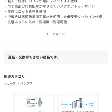
・軽くて履き口のリブが足にフィットする仕様
・つま先部分に負担がかかりにくいスクエアトゥデザイン
・本体はニット素材を使用
・中敷きは抗菌防臭加工素材を使用した低反発クッション仕様
・洗濯ネットに入れて洗濯機で洗濯可能
【デザイン】
もっと見る
通勤通学のキレイめスタイリングはもちろん、カジュアルなデニ
ムスタイルにも合わせやすいニットパンプスです。
履き心地の良さにこだわった仕様で、機能性も兼ね備えていま
す。
返品・交換ができない商品です。
履き口はリブ仕様で足によりフィットするデザイン。
中敷きには抗菌防臭素材を使用しています。
洗濯ネットに入れて洗濯機で洗うことができるのも嬉しいポイン
トです。
関連カテゴリ
シューズ
パンプス
■通勤対応可能
■抗菌防臭加工
※この製品は、抗菌防臭加工をしております。この効果は永久的
ではありません。