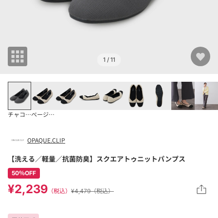
1
/ 11
チャコールグレー(0
ベージュ(552)
OPAQUE.CLIP
【洗える／軽量／抗菌防臭】スクエアトゥニットパンプス
50％OFF
¥2,239
（税込）
¥4,479（税込）