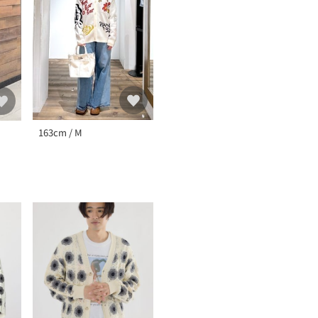
163cm / M