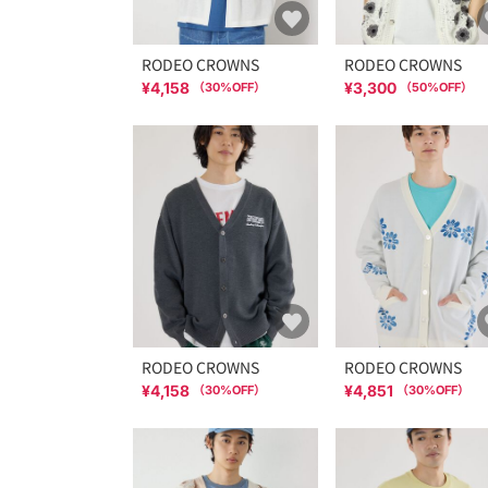
RODEO CROWNS
RODEO CROWNS
¥4,158
¥3,300
（
30
%OFF）
（
50
%OFF）
RODEO CROWNS
RODEO CROWNS
¥4,158
¥4,851
（
30
%OFF）
（
30
%OFF）