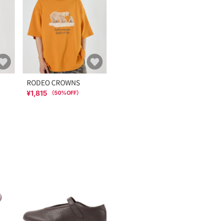
RODEO CROWNS
¥1,815
（
50
%OFF）