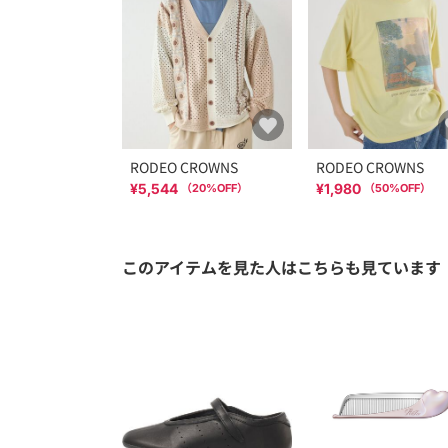
RODEO CROWNS
RODEO CROWNS
¥5,544
¥1,980
（
20
%OFF）
（
50
%OFF）