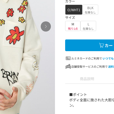
カラー
BLK
O/WHT1
在庫なし
サイズ
M
L
残り1点
在庫なし
カー
ルミネカードのご利用で
いつでも
店舗受取サービスのご利用で
送料
商品説明
■ポイント
ボディ全面に施された大胆
ン。