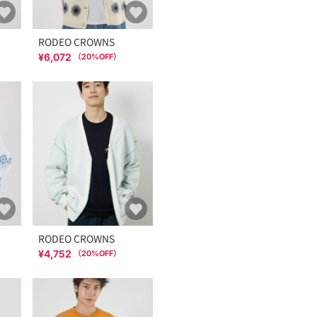
RODEO CROWNS
¥6,072
（
20
%OFF）
RODEO CROWNS
¥4,752
（
20
%OFF）