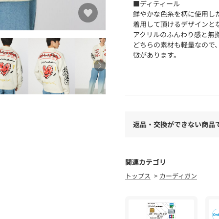
■ディティール
鮮やかな色糸を柄に使用し
着用して頂けるデザインと
アクリルのふんわり感と無
どちらの素材も軽量なので
徴があります。
■スタイリング
ジャガードニット自体が個
いた色味のアイテムがおす
■生地
返品・交換ができない商品
ピリングなどが発生した場
い。
ポケット：なし
関連カテゴリ
裏地：なし
トップス
カーディガン
透け感：なし
伸縮性：なし