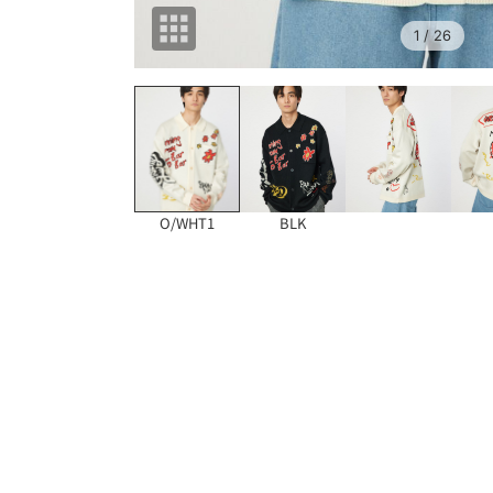
1
/ 26
O/WHT1
BLK