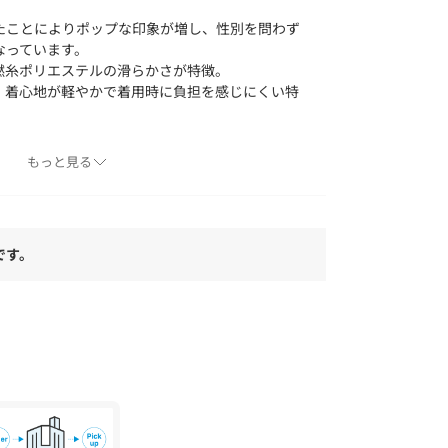
たことによりポップな印象が増し、性別を問わず
なっています。
撚糸ポリエステルの滑らかさが特徴。
、着心地が軽やかで着用時に負担を感じにくい特
もっと見る
性的なため、ボトムスやアウターは無地や落ち着
すめです。
です。
合は、はさみなどできれいにカットしてくださ