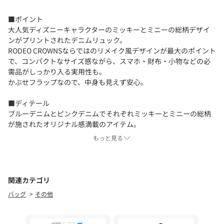
■ポイント
大人気ディズニーキャラクターのミッキーとミニーの総柄デザイ
ンがプリントされたデニムリュック。
RODEO CROWNSならではのリメイク風デザインが最大のポイント
で、コンパクトなサイズ感ながら、スマホ・財布・小物などの必
需品がしっかり入る実用性も。
かぶせフラップなので、中身も見えず安心。
■ディテール
ブルーデニムとピンクデニムでそれぞれミッキーとミニーの総柄
が施されたオリジナル感満載のアイテム。
フロントにはブランドの象徴でもあるデニムのポケットが付いて
もっと見る
いるのがポイントです。
■スタイリング
420IAA01-1891 (M＆M) DENIMポーチと同じシリーズとなっており
関連カテゴリ
ます。
バッグ
その他
合わせてお使い頂くとさらに可愛さアップです。
[注意事項]