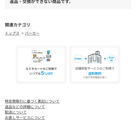
返品・交換ができない商品です。
仕上がり。
■透け感：なし
■裏 地：なし
関連カテゴリ
■伸縮性：ややあり
トップス
パーカー
■光沢感：なし
※お取り扱い上のご注意
プリント箇所は湿った状態で重ねて放置すると色移りの原因とな
りますので注意してください。
[注意事項]
※画像の商品はサンプルです。実際の商品と仕様、加工が若干異
なる場合があります。
※画像の商品は光の照射や角度、お使いのモニター環境により、
実物と色味が異なる場合がございます。
特定商取引に基づく表記について
※着用、お取り扱いの際は、アテンションタグをご確認くださ
返品などの詳細について
い。
配送について
お直しサービスについて