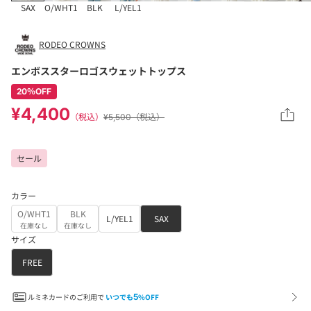
SAX
O/WHT1
BLK
L/YEL1
RODEO CROWNS
エンボススターロゴスウェットトップス
20％OFF
¥4,400
（税込）
¥5,500（税込）
セール
カラー
O/WHT1
BLK
L/YEL1
SAX
在庫なし
在庫なし
サイズ
FREE
ルミネカードのご利用で
いつでも
5
%OFF