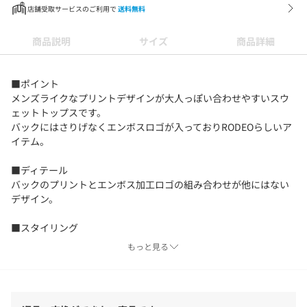
店舗受取サービスのご利用で
送料無料
商品説明
サイズ
商品詳細
■ポイント
メンズライクなプリントデザインが大人っぽい合わせやすいスウ
ェットトップスです。
バックにはさりげなくエンボスロゴが入っておりRODEOらしいア
イテム。
■ディテール
バックのプリントとエンボス加工ロゴの組み合わせが他にはない
デザイン。
■スタイリング
カーゴパンツなどと合わせてメンズライクでストリートなスタイ
もっと見る
リングがおすすめ。
■生地
T/C（綿×ポリエステル）の生地にすることで軽くて丈夫な生地の