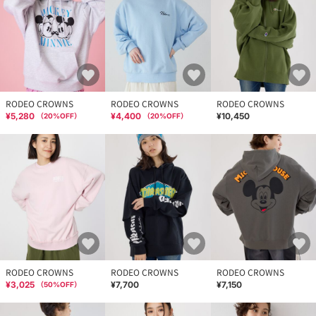
RODEO CROWNS
RODEO CROWNS
RODEO CROWNS
¥5,280
¥4,400
¥10,450
（
20
%OFF）
（
20
%OFF）
RODEO CROWNS
RODEO CROWNS
RODEO CROWNS
¥3,025
¥7,700
¥7,150
（
50
%OFF）