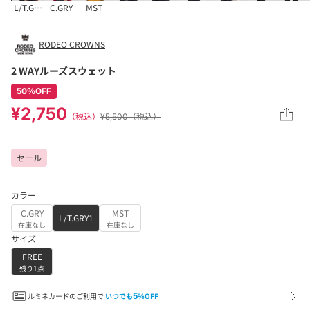
L/T.GRY1
C.GRY
MST
RODEO CROWNS
2 WAYルーズスウェット
50％OFF
¥2,750
（税込）
¥5,500（税込）
セール
カラー
C.GRY
MST
L/T.GRY1
在庫なし
在庫なし
サイズ
FREE
残り1点
ルミネカードのご利用で
いつでも
5
%OFF