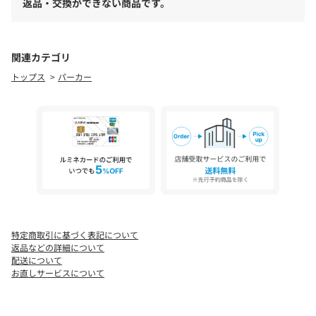
返品・交換ができない商品です。
T/C（綿×ポリエステル）の生地にすることで軽くて丈夫な生地の
仕上がり。
プリント箇所は着用・洗濯によリ白化、剥離する場合がありま
す。
関連カテゴリ
プリント箇所は湿った状態で重ねて放置すると色移りの原因とな
トップス
パーカー
りますので注意してください。
■透け感：なし
■裏地：なし
■伸縮性：ややあり
■光沢感：なし
[注意事項]
※画像の商品はサンプルです。実際の商品と仕様、加工が若干異
なる場合があります。
※画像の商品は光の照射や角度、お使いのモニター環境により、
特定商取引に基づく表記について
実物と色味が異なる場合がございます。
返品などの詳細について
※着用、お取り扱いの際は、アテンションタグをご確認くださ
配送について
い。
お直しサービスについて